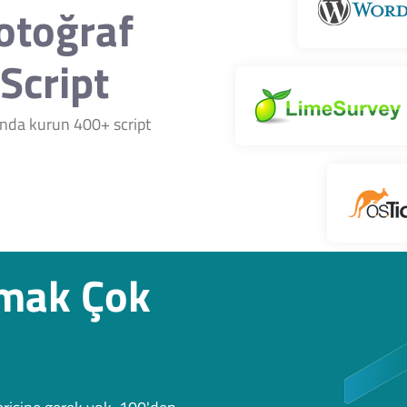
Fotoğraf
Script
nında kurun 400+ script
rmak Çok