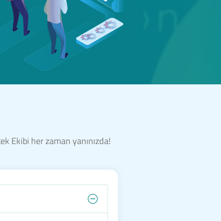
stek Ekibi her zaman yanınızda!