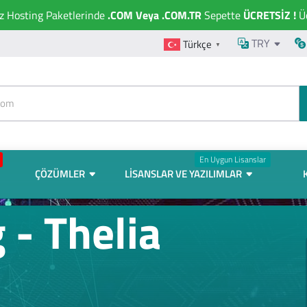
ız Hosting Paketlerinde
.COM Veya .COM.TR
Sepette
ÜCRETSİZ !
Üc
TRY
Türkçe
▼
En Uygun Lisanslar
ÇÖZÜMLER
LISANSLAR VE YAZILIMLAR
 - Thelia