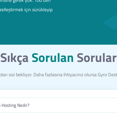
risine gerek yok. 100'den
elleştirmek için sürükleyip
Sıkça
Sorulan
Sorular
ları sizi bekliyor. Daha fazlasına ihtiyacınız olursa Gyro De
b Hosting Nedir?