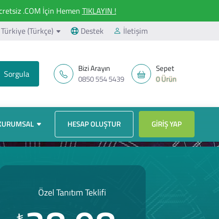
retsiz .COM İçin Hemen
TIKLAYIN !
Türkiye (Türkçe)
Destek
İletişim
Bizi Arayın
Sepet
0850 554 5439
0 Ürün
KURUMSAL
HESAP OLUŞTUR
GIRIŞ YAP
Özel Tanıtım Teklifi