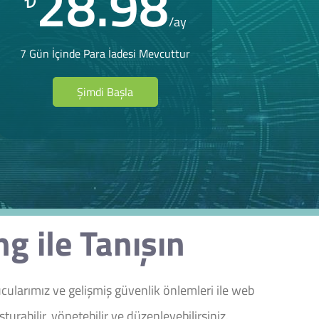
28.98
₺
/ay
7 Gün İçinde Para İadesi Mevcuttur
Şimdi Başla
g ile Tanışın
cularımız ve gelişmiş güvenlik önlemleri ile web
urabilir, yönetebilir ve düzenleyebilirsiniz.