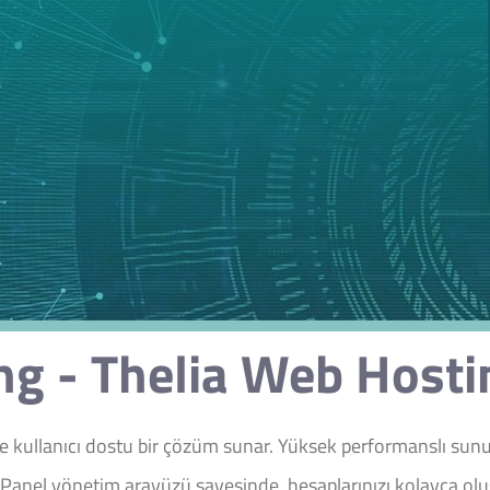
ng - Thelia Web Hostin
ve kullanıcı dostu bir çözüm sunar. Yüksek performanslı sunu
cPanel yönetim arayüzü sayesinde, hesaplarınızı kolayca oluşt