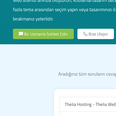
Web sitenizi anında oluşturun, kodlama/tasarım bece
fazla tema arasından seçim yapın veya tasarımınızı öz
bırakmanız yeterlidir.
Bir Uzmanla Sohbet Edin
Bize Ulaşın
Aradığınız tüm soruların cevap
Thelia Hosting - Thelia We