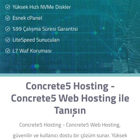
Yüksek Hızlı NVMe Diskler
Esnek cPanel
%99 Çalışma Süresi Garantisi
LiteSpeed Sunucuları
L7 Waf Koruması
Concrete5 Hosting -
Concrete5 Web Hosting ile
Tanışın
Concrete5 Hosting - Concrete5 Web Hosting,
güvenilir ve kullanıcı dostu bir çözüm sunar. Yüksek