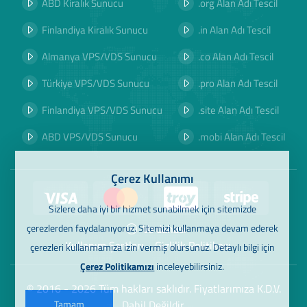
ABD Kiralık Sunucu
.org Alan Adı Tescil
Finlandiya Kiralık Sunucu
.in Alan Adı Tescil
Almanya VPS/VDS Sunucu
.co Alan Adı Tescil
Türkiye VPS/VDS Sunucu
.pro Alan Adı Tescil
Finlandiya VPS/VDS Sunucu
.site Alan Adı Tescil
ABD VPS/VDS Sunucu
.mobi Alan Adı Tescil
Çerez Kullanımı
Sizlere daha iyi bir hizmet sunabilmek için sitemizde
Ve dahası
çerezlerden faydalanıyoruz. Sitemizi kullanmaya devam ederek
Kullanım Şartları
Gizlilik Politikası
çerezleri kullanmamıza izin vermiş olursunuz. Detaylı bilgi için
Çerez Politikamızı
inceleyebilirsiniz.
© 2016 - 2026 Tüm hakları saklıdır. Fiyatlarımıza K.D.V.
Dahil Değildir.
Tamam