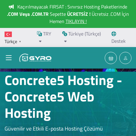
Kaçırılmayacak FIRSAT : Sınırsız Hosting Paketlerinde
.COM Veya .COM.TR
Sepette
ÜCRETSİZ !
Ücretsiz .COM İçin
Hemen
TIKLAYIN !
TRY
Türkiye (Türkçe)
Destek
Türkçe
▼
Concrete5 Hosting -
Concrete5 Web
Hosting
Güvenilir ve Etkili E-posta Hosting Çözümü