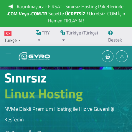
Kaçırılmayacak FIRSAT : Sınırsız Hosting Paketlerinde
.COM Veya .COM.TR
Sepette
ÜCRETSİZ !
Ücretsiz .COM İçin
Hemen
TIKLAYIN !
TRY
Türkiye (Türkçe)
Destek
Türkçe
▼
Sınırsız
Linux Hosting
NVMe Diskli Premium Hosting ile Hız ve Güvenliği
Keşfedin