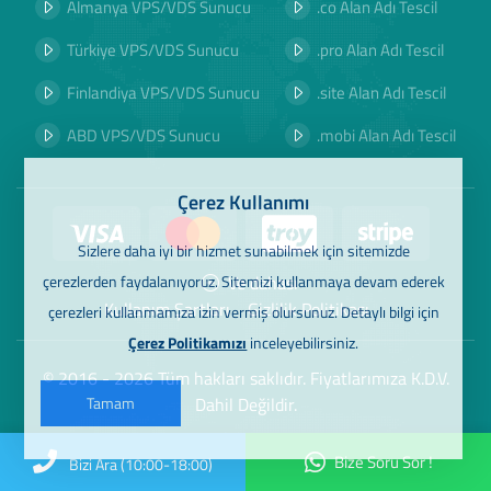
Almanya VPS/VDS Sunucu
.co Alan Adı Tescil
Türkiye VPS/VDS Sunucu
.pro Alan Adı Tescil
Finlandiya VPS/VDS Sunucu
.site Alan Adı Tescil
ABD VPS/VDS Sunucu
.mobi Alan Adı Tescil
Çerez Kullanımı
Sizlere daha iyi bir hizmet sunabilmek için sitemizde
Ve dahası
çerezlerden faydalanıyoruz. Sitemizi kullanmaya devam ederek
Kullanım Şartları
Gizlilik Politikası
çerezleri kullanmamıza izin vermiş olursunuz. Detaylı bilgi için
Çerez Politikamızı
inceleyebilirsiniz.
© 2016 - 2026 Tüm hakları saklıdır. Fiyatlarımıza K.D.V.
Dahil Değildir.
Tamam
Bize Soru Sor !
Bizi Ara (10:00-18:00)