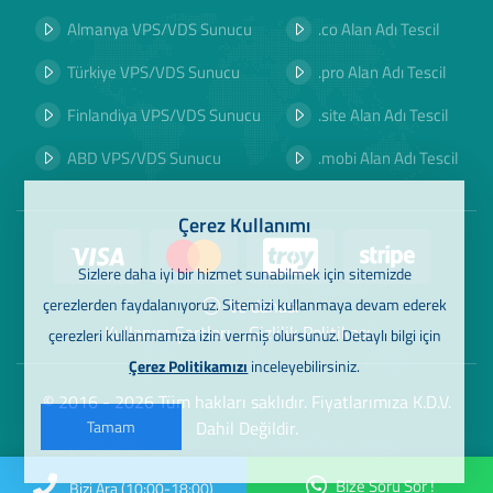
Almanya VPS/VDS Sunucu
.co Alan Adı Tescil
Türkiye VPS/VDS Sunucu
.pro Alan Adı Tescil
Finlandiya VPS/VDS Sunucu
.site Alan Adı Tescil
ABD VPS/VDS Sunucu
.mobi Alan Adı Tescil
Çerez Kullanımı
Sizlere daha iyi bir hizmet sunabilmek için sitemizde
Ve dahası
çerezlerden faydalanıyoruz. Sitemizi kullanmaya devam ederek
Kullanım Şartları
Gizlilik Politikası
çerezleri kullanmamıza izin vermiş olursunuz. Detaylı bilgi için
Çerez Politikamızı
inceleyebilirsiniz.
© 2016 - 2026 Tüm hakları saklıdır. Fiyatlarımıza K.D.V.
Dahil Değildir.
Tamam
Bize Soru Sor !
Bizi Ara (10:00-18:00)