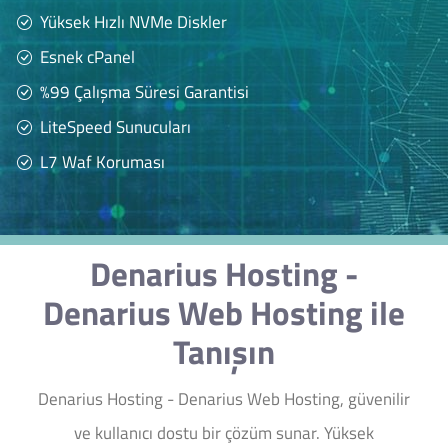
Yüksek Hızlı NVMe Diskler
Esnek cPanel
%99 Çalışma Süresi Garantisi
LiteSpeed Sunucuları
L7 Waf Koruması
Denarius Hosting -
Denarius Web Hosting ile
Tanışın
Denarius Hosting - Denarius Web Hosting, güvenilir
ve kullanıcı dostu bir çözüm sunar. Yüksek