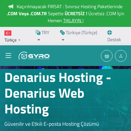
Kaçırılmayacak FIRSAT : Sınırsız Hosting Paketlerinde
.COM Veya .COM.TR
Sepette
ÜCRETSİZ !
Ücretsiz .COM İçin
Hemen
TIKLAYIN !
TRY
Türkiye (Türkçe)
Destek
Türkçe
▼
Denarius Hosting -
Denarius Web
Hosting
Güvenilir ve Etkili E-posta Hosting Çözümü