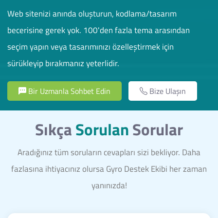
Web sitenizi anında oluşturun, kodlama/tasarım
becerisine gerek yok. 100'den fazla tema arasından
seçim yapın veya tasarımınızı özelleştirmek için
sürükleyip bırakmanız yeterlidir.
Bir Uzmanla Sohbet Edin
Bize Ulaşın
Sıkça
Sorulan
Sorular
Aradığınız tüm soruların cevapları sizi bekliyor. Daha
fazlasına ihtiyacınız olursa Gyro Destek Ekibi her zaman
yanınızda!