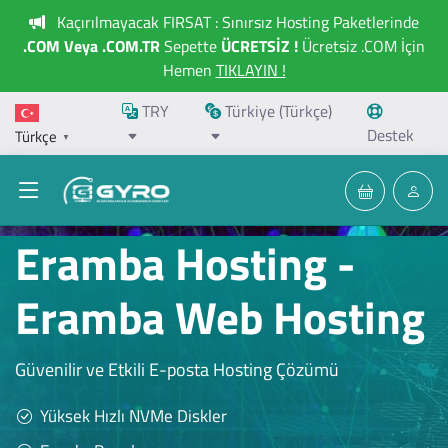
Kaçırılmayacak FIRSAT : Sınırsız Hosting Paketlerinde
.COM Veya .COM.TR
Sepette
ÜCRETSİZ !
Ücretsiz .COM İçin
Hemen
TIKLAYIN !
TRY
Türkiye (Türkçe)
Destek
Türkçe
▼
Eramba Hosting -
Eramba Web Hosting
Güvenilir ve Etkili E-posta Hosting Çözümü
Yüksek Hızlı NVMe Diskler