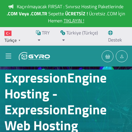
Kaçırılmayacak FIRSAT : Sınırsız Hosting Paketlerinde
.COM Veya .COM.TR
Sepette
ÜCRETSİZ !
Ücretsiz .COM İçin
Hemen
TIKLAYIN !
TRY
Türkiye (Türkçe)
Destek
Türkçe
▼
ExpressionEngine
Hosting -
ExpressionEngine
Web Hosting