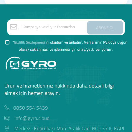
ABONE OL
"
Gizlilik Sözleşmesi
"ni okudum ve anladım. Verilerimin KVKK'ya uygun
olarak saklanması ve işlenmesi için onay/yetki veriyorum.
Ürün ve hizmetlerimiz hakkında daha detaylı bilgi
almak için hemen arayın.
0850 554 5439
info@gyro.cloud
Merkez : Köprübaşı Mah. Aralık Cad. NO : 37 İÇ KAPI