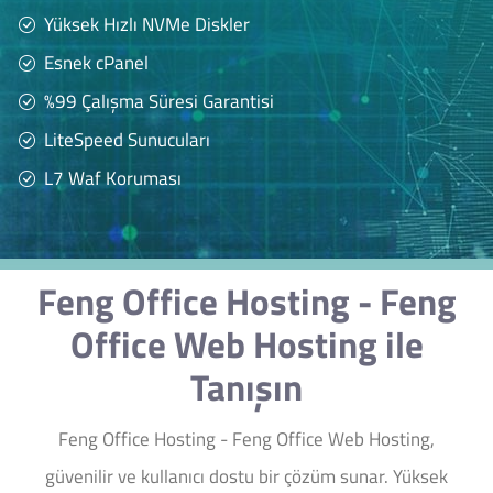
Yüksek Hızlı NVMe Diskler
Esnek cPanel
%99 Çalışma Süresi Garantisi
LiteSpeed Sunucuları
L7 Waf Koruması
Feng Office Hosting - Feng
Office Web Hosting ile
Tanışın
Feng Office Hosting - Feng Office Web Hosting,
güvenilir ve kullanıcı dostu bir çözüm sunar. Yüksek