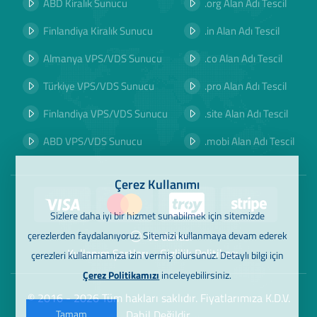
ABD Kiralık Sunucu
.org Alan Adı Tescil
Finlandiya Kiralık Sunucu
.in Alan Adı Tescil
Almanya VPS/VDS Sunucu
.co Alan Adı Tescil
Türkiye VPS/VDS Sunucu
.pro Alan Adı Tescil
Finlandiya VPS/VDS Sunucu
.site Alan Adı Tescil
ABD VPS/VDS Sunucu
.mobi Alan Adı Tescil
Çerez Kullanımı
Sizlere daha iyi bir hizmet sunabilmek için sitemizde
Ve dahası
çerezlerden faydalanıyoruz. Sitemizi kullanmaya devam ederek
Kullanım Şartları
Gizlilik Politikası
çerezleri kullanmamıza izin vermiş olursunuz. Detaylı bilgi için
Çerez Politikamızı
inceleyebilirsiniz.
© 2016 - 2026 Tüm hakları saklıdır. Fiyatlarımıza K.D.V.
Dahil Değildir.
Tamam