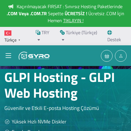
Kaçırılmayacak FIRSAT : Sınırsız Hosting Paketlerinde
.COM Veya .COM.TR
Sepette
ÜCRETSİZ !
Ücretsiz .COM İçin
Hemen
TIKLAYIN !
TRY
Türkiye (Türkçe)
Destek
Türkçe
▼
GLPI Hosting - GLPI
Web Hosting
Güvenilir ve Etkili E-posta Hosting Çözümü
Yüksek Hızlı NVMe Diskler