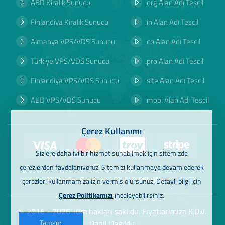
ABD Kiralık Sunucu
.org Alan Adı Tescil
Finlandiya Kiralık Sunucu
.in Alan Adı Tescil
Almanya VPS/VDS Sunucu
.co Alan Adı Tescil
Türkiye VPS/VDS Sunucu
.pro Alan Adı Tescil
Finlandiya VPS/VDS Sunucu
.site Alan Adı Tescil
ABD VPS/VDS Sunucu
.mobi Alan Adı Tescil
Çerez Kullanımı
Sizlere daha iyi bir hizmet sunabilmek için sitemizde
Ve dahası
çerezlerden faydalanıyoruz. Sitemizi kullanmaya devam ederek
Kullanım Şartları
Gizlilik Politikası
çerezleri kullanmamıza izin vermiş olursunuz. Detaylı bilgi için
Çerez Politikamızı
inceleyebilirsiniz.
© 2016 - 2026 Tüm hakları saklıdır. Fiyatlarımıza K.D.V.
Dahil Değildir.
Tamam