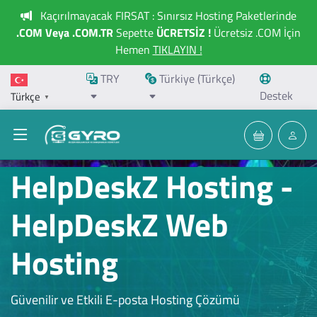
Kaçırılmayacak FIRSAT : Sınırsız Hosting Paketlerinde
.COM Veya .COM.TR
Sepette
ÜCRETSİZ !
Ücretsiz .COM İçin
Hemen
TIKLAYIN !
TRY
Türkiye (Türkçe)
Destek
Türkçe
▼
HelpDeskZ Hosting -
HelpDeskZ Web
Hosting
Güvenilir ve Etkili E-posta Hosting Çözümü