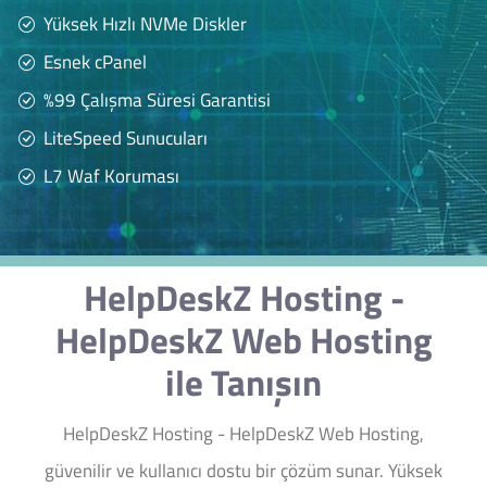
Yüksek Hızlı NVMe Diskler
Esnek cPanel
%99 Çalışma Süresi Garantisi
LiteSpeed Sunucuları
L7 Waf Koruması
HelpDeskZ Hosting -
HelpDeskZ Web Hosting
ile Tanışın
HelpDeskZ Hosting - HelpDeskZ Web Hosting,
güvenilir ve kullanıcı dostu bir çözüm sunar. Yüksek