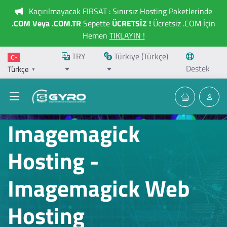
Kaçırılmayacak FIRSAT : Sınırsız Hosting Paketlerinde
.COM Veya .COM.TR
Sepette
ÜCRETSİZ !
Ücretsiz .COM İçin
Hemen
TIKLAYIN !
TRY
Türkiye (Türkçe)
Destek
Türkçe
▼
Imagemagick
Hosting -
Imagemagick Web
Hosting