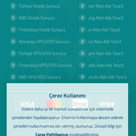
Türkiye Kiralık Sunucu
.net Alan Adı Tescil
ABD Kiralık Sunucu
.org Alan Adı Tescil
Finlandiya Kiralık Sunucu
.in Alan Adı Tescil
Almanya VPS/VDS Sunucu
.co Alan Adı Tescil
Türkiye VPS/VDS Sunucu
.pro Alan Adı Tescil
Finlandiya VPS/VDS Sunucu
.site Alan Adı Tescil
ABD VPS/VDS Sunucu
.mobi Alan Adı Tescil
Çerez Kullanımı
Sizlere daha iyi bir hizmet sunabilmek için sitemizde
Ve dahası
çerezlerden faydalanıyoruz. Sitemizi kullanmaya devam ederek
Kullanım Şartları
Gizlilik Politikası
çerezleri kullanmamıza izin vermiş olursunuz. Detaylı bilgi için
Çerez Politikamızı
inceleyebilirsiniz.