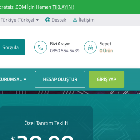
retsiz .COM İçin Hemen
TIKLAYIN !
Türkiye (Türkçe)
Destek
İletişim
Bizi Arayın
Sepet
0850 554 5439
0 Ürün
KURUMSAL
HESAP OLUŞTUR
GIRIŞ YAP
Özel Tanıtım Teklifi