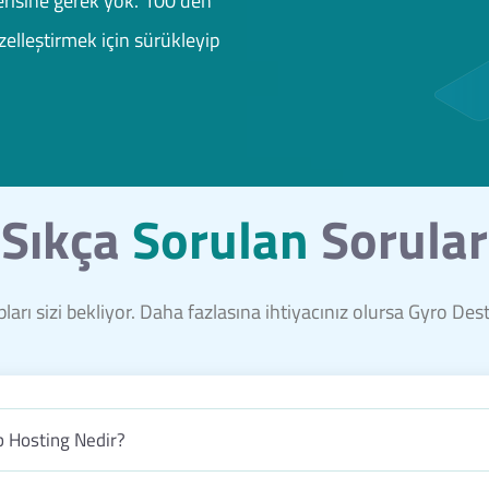
risine gerek yok. 100'den
elleştirmek için sürükleyip
Sıkça
Sorulan
Sorular
ları sizi bekliyor. Daha fazlasına ihtiyacınız olursa Gyro De
 Hosting Nedir?