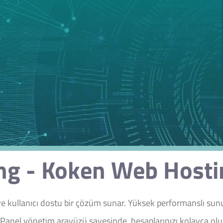
g - Koken Web Hostin
 kullanıcı dostu bir çözüm sunar. Yüksek performanslı sunu
cPanel yönetim arayüzü sayesinde, hesaplarınızı kolayca oluşt