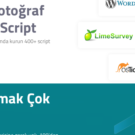
Fotoğraf
Script
nında kurun 400+ script
rmak Çok