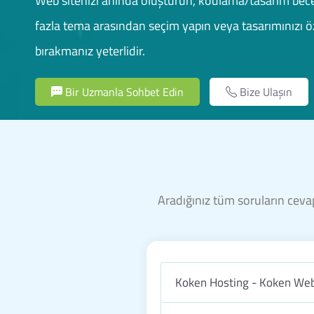
Web sitenizi anında oluşturun, kodlama/tasarım bece
fazla tema arasından seçim yapın veya tasarımınızı öz
bırakmanız yeterlidir.
Bir Uzmanla Sohbet Edin
Bize Ulaşın
Aradığınız tüm soruların cevap
Koken Hosting - Koken Web