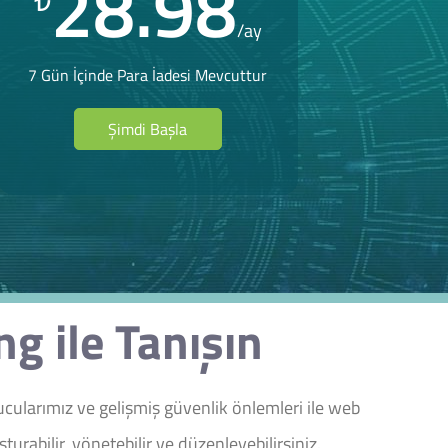
28.98
₺
/ay
7 Gün İçinde Para İadesi Mevcuttur
Şimdi Başla
g ile Tanışın
cularımız ve gelişmiş güvenlik önlemleri ile web
urabilir, yönetebilir ve düzenleyebilirsiniz.