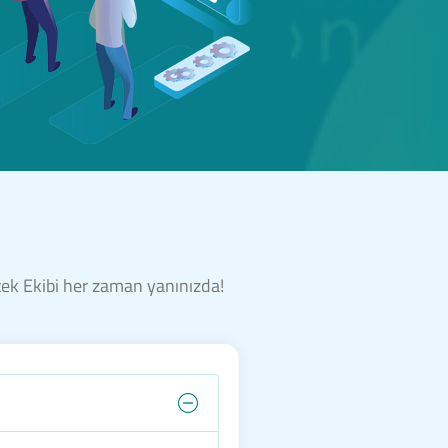
stek Ekibi her zaman yanınızda!