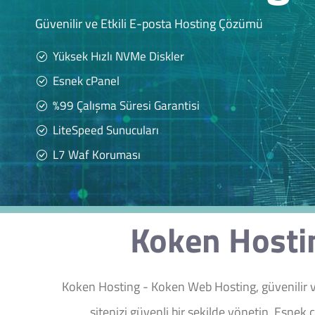
Güvenilir ve Etkili E-posta Hosting Çözümü
Yüksek Hızlı NVMe Diskler
Esnek cPanel
%99 Çalışma Süresi Garantisi
LiteSpeed Sunucuları
L7 Waf Koruması
Koken Hostin
Koken Hosting - Koken Web Hosting, güvenilir ve
sitenizi güvenli bir şekilde yönetin. Esnek 