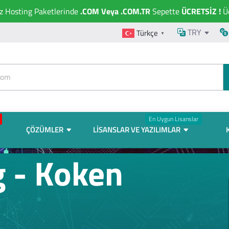
ız Hosting Paketlerinde
.COM Veya .COM.TR
Sepette
ÜCRETSİZ !
Üc
TRY
Türkçe
▼
En Uygun Lisanslar
ÇÖZÜMLER
LISANSLAR VE YAZILIMLAR
 - Koken