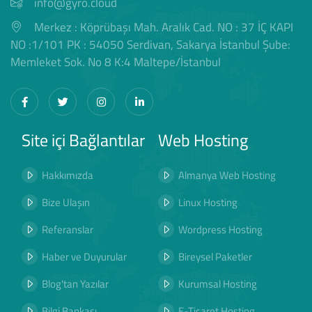
info@gyro.cloud
Merkez : Köprübaşı Mah. Aralık Cad. NO : 37 İÇ KAPI
NO :1/101 PK : 54050 Serdivan, Sakarya İstanbul Şube:
Memleket Sok. No 8 K:4 Maltepe/İstanbul
Site içi Bağlantılar
Web Hosting
Hakkımızda
Almanya Web Hosting
Bize Ulaşın
Linux Hosting
Referanslar
Wordpress Hosting
Haber ve Duyurular
Bireysel Paketler
Blog'tan Yazılar
Kurumsal Hosting
Bilgi Bankası
E-Ticaret Hosting