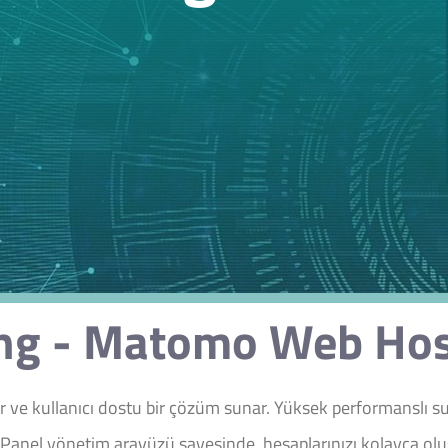
g - Matomo Web Hosti
e kullanıcı dostu bir çözüm sunar. Yüksek performanslı sun
cPanel yönetim arayüzü sayesinde, hesaplarınızı kolayca oluşt