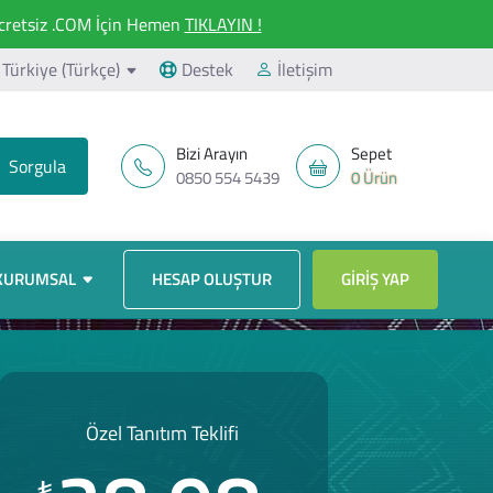
retsiz .COM İçin Hemen
TIKLAYIN !
Türkiye (Türkçe)
Destek
İletişim
Bizi Arayın
Sepet
0850 554 5439
0 Ürün
KURUMSAL
HESAP OLUŞTUR
GIRIŞ YAP
Özel Tanıtım Teklifi