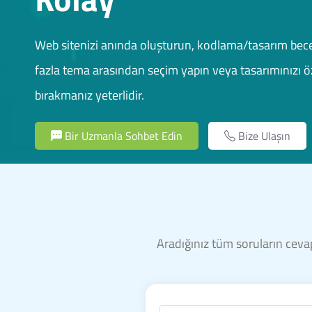
Web sitenizi anında oluşturun, kodlama/tasarım bece
fazla tema arasından seçim yapın veya tasarımınızı öz
bırakmanız yeterlidir.
Bir Uzmanla Sohbet Edin
Bize Ulaşın
Aradığınız tüm soruların cevap