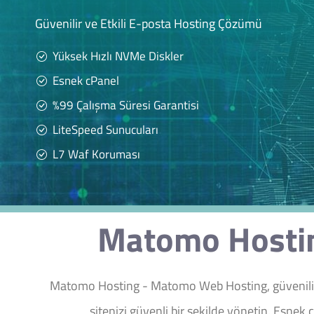
Güvenilir ve Etkili E-posta Hosting Çözümü
Yüksek Hızlı NVMe Diskler
Esnek cPanel
%99 Çalışma Süresi Garantisi
LiteSpeed Sunucuları
L7 Waf Koruması
Matomo Hostin
Matomo Hosting - Matomo Web Hosting, güvenilir v
sitenizi güvenli bir şekilde yönetin. Esnek 