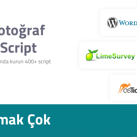
Fotoğraf
Script
nında kurun 400+ script
rmak Çok