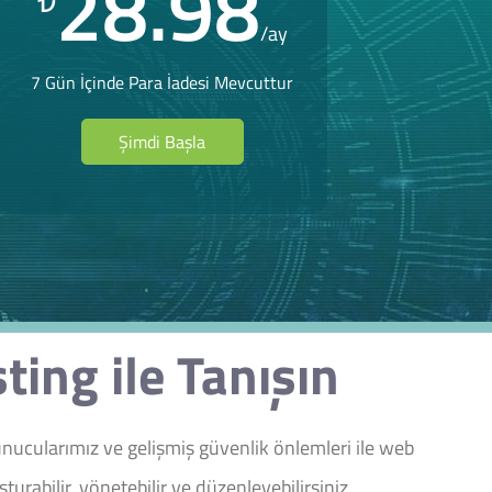
28.98
₺
/ay
7 Gün İçinde Para İadesi Mevcuttur
Şimdi Başla
ng ile Tanışın
ucularımız ve gelişmiş güvenlik önlemleri ile web
urabilir, yönetebilir ve düzenleyebilirsiniz.