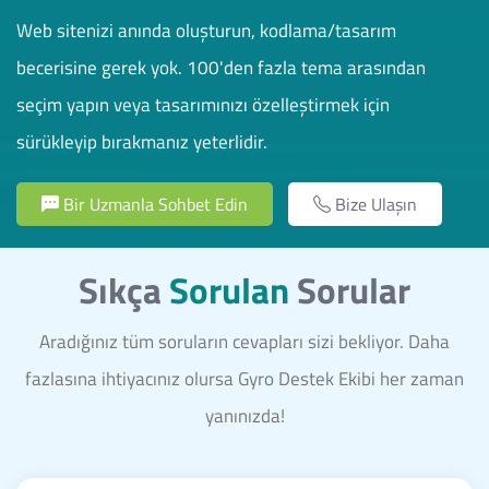
Web sitenizi anında oluşturun, kodlama/tasarım
becerisine gerek yok. 100'den fazla tema arasından
seçim yapın veya tasarımınızı özelleştirmek için
sürükleyip bırakmanız yeterlidir.
Bir Uzmanla Sohbet Edin
Bize Ulaşın
Sıkça
Sorulan
Sorular
Aradığınız tüm soruların cevapları sizi bekliyor. Daha
fazlasına ihtiyacınız olursa Gyro Destek Ekibi her zaman
yanınızda!