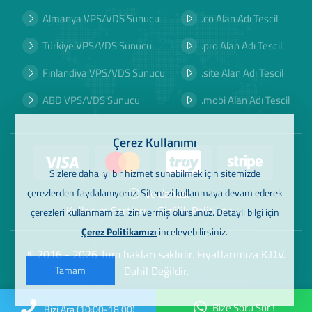
Almanya VPS/VDS Sunucu
.co Alan Adı Tescil
Türkiye VPS/VDS Sunucu
.pro Alan Adı Tescil
Finlandiya VPS/VDS Sunucu
.site Alan Adı Tescil
ABD VPS/VDS Sunucu
.mobi Alan Adı Tescil
Çerez Kullanımı
Sizlere daha iyi bir hizmet sunabilmek için sitemizde
Ve dahası
çerezlerden faydalanıyoruz. Sitemizi kullanmaya devam ederek
Kullanım Şartları
Gizlilik Politikası
çerezleri kullanmamıza izin vermiş olursunuz. Detaylı bilgi için
Çerez Politikamızı
inceleyebilirsiniz.
© 2016 - 2026 Tüm hakları saklıdır. Fiyatlarımıza K.D.V.
Dahil Değildir.
Tamam
Bize Soru Sor !
Bizi Ara (10:00-18:00)