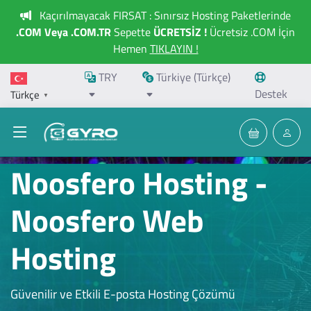
Kaçırılmayacak FIRSAT : Sınırsız Hosting Paketlerinde
.COM Veya .COM.TR
Sepette
ÜCRETSİZ !
Ücretsiz .COM İçin
Hemen
TIKLAYIN !
TRY
Türkiye (Türkçe)
Destek
Türkçe
▼
Noosfero Hosting -
Noosfero Web
Hosting
Güvenilir ve Etkili E-posta Hosting Çözümü