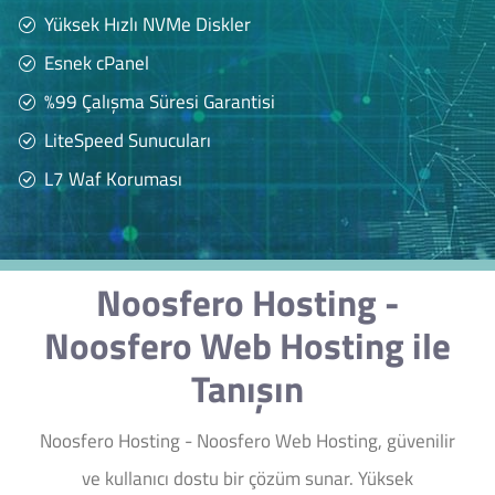
Yüksek Hızlı NVMe Diskler
Esnek cPanel
%99 Çalışma Süresi Garantisi
LiteSpeed Sunucuları
L7 Waf Koruması
Noosfero Hosting -
Noosfero Web Hosting ile
Tanışın
Noosfero Hosting - Noosfero Web Hosting, güvenilir
ve kullanıcı dostu bir çözüm sunar. Yüksek