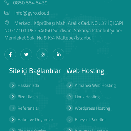
0850 554 5439
info@gyro.cloud
Merkez : Köprübaşı Mah. Aralık Cad. NO : 37 İÇ KAPI
NO :1/101 PK : 54050 Serdivan, Sakarya İstanbul Şube:
Memleket Sok. No 8 K:4 Maltepe/İstanbul
Site içi Bağlantılar
Web Hosting
Hakkımızda
Almanya Web Hosting
Bize Ulaşın
Linux Hosting
Referanslar
Wordpress Hosting
Haber ve Duyurular
Bireysel Paketler
Blog'tan Yazılar
Kurumsal Hosting