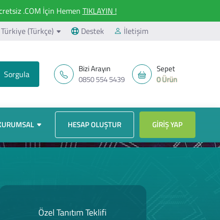
retsiz .COM İçin Hemen
TIKLAYIN !
Türkiye (Türkçe)
Destek
İletişim
Bizi Arayın
Sepet
0850 554 5439
0 Ürün
KURUMSAL
HESAP OLUŞTUR
GIRIŞ YAP
Özel Tanıtım Teklifi