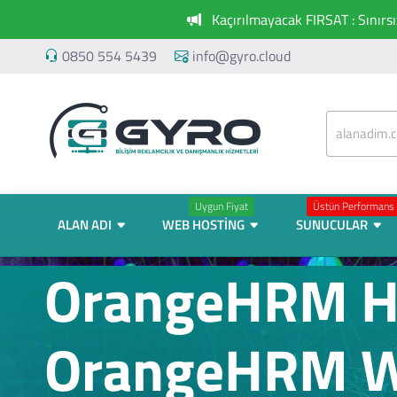
Kaçırılmayacak FIRSAT : Sınırs
0850 554 5439
info@gyro.cloud
Uygun Fiyat
Üstün Performans
ALAN ADI
WEB HOSTING
SUNUCULAR
OrangeHRM Ho
OrangeHRM 