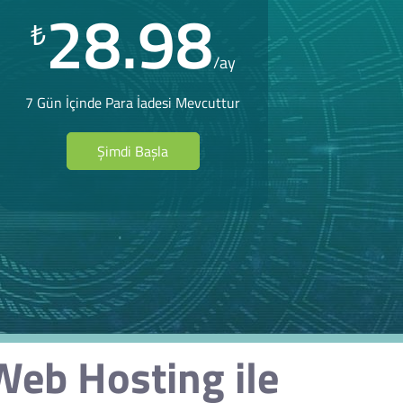
28.98
₺
/ay
7 Gün İçinde Para İadesi Mevcuttur
Şimdi Başla
eb Hosting ile