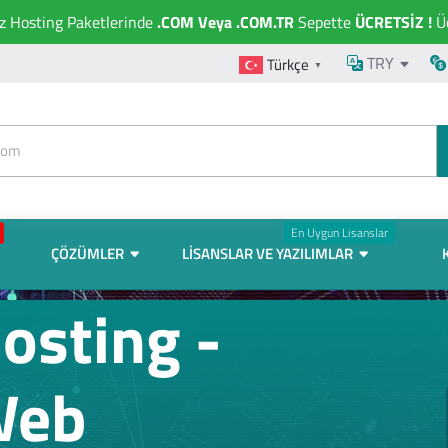
ız Hosting Paketlerinde
.COM Veya .COM.TR
Sepette
ÜCRETSİZ !
Üc
TRY
Türkçe
▼
En Uygun Lisanslar
ÇÖZÜMLER
LISANSLAR VE YAZILIMLAR
sting -
Web