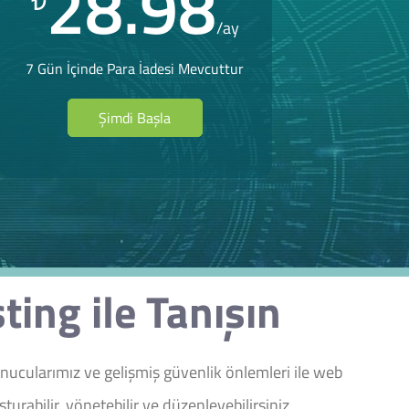
28.98
₺
/ay
7 Gün İçinde Para İadesi Mevcuttur
Şimdi Başla
ing ile Tanışın
nucularımız ve gelişmiş güvenlik önlemleri ile web
urabilir, yönetebilir ve düzenleyebilirsiniz.