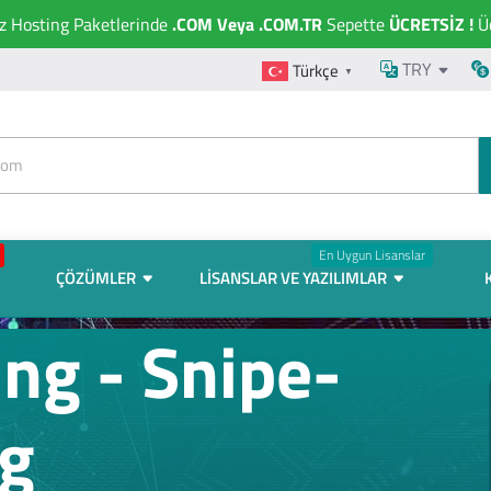
ız Hosting Paketlerinde
.COM Veya .COM.TR
Sepette
ÜCRETSİZ !
Üc
TRY
Türkçe
▼
En Uygun Lisanslar
ÇÖZÜMLER
LISANSLAR VE YAZILIMLAR
ng - Snipe-
ng