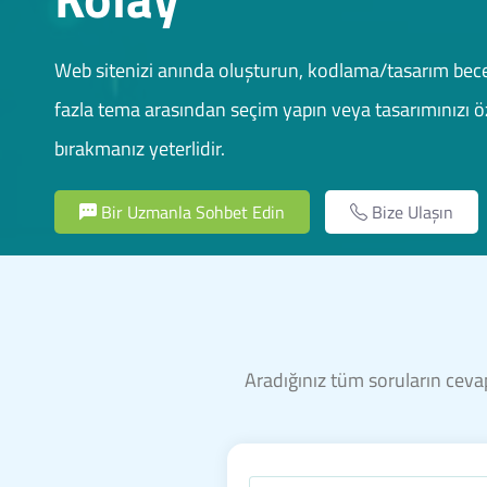
Web sitenizi anında oluşturun, kodlama/tasarım bece
fazla tema arasından seçim yapın veya tasarımınızı öz
bırakmanız yeterlidir.
Bir Uzmanla Sohbet Edin
Bize Ulaşın
Aradığınız tüm soruların cevap