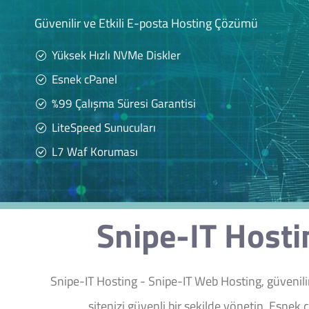
Güvenilir ve Etkili E-posta Hosting Çözümü
Yüksek Hızlı NVMe Diskler
Esnek cPanel
%99 Çalışma Süresi Garantisi
LiteSpeed Sunucuları
L7 Waf Koruması
Snipe-IT Hosti
Snipe-IT Hosting - Snipe-IT Web Hosting, güvenili
sitenizi güvenli bir şekilde yönetin. Esnek 