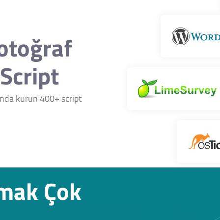
Fotoğraf
Script
nında kurun 400+ script
rmak Çok