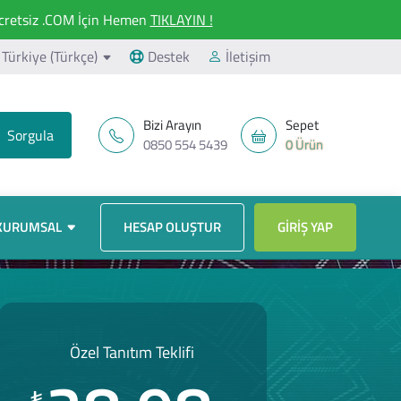
retsiz .COM İçin Hemen
TIKLAYIN !
Türkiye (Türkçe)
Destek
İletişim
Bizi Arayın
Sepet
0850 554 5439
0 Ürün
KURUMSAL
HESAP OLUŞTUR
GIRIŞ YAP
Özel Tanıtım Teklifi