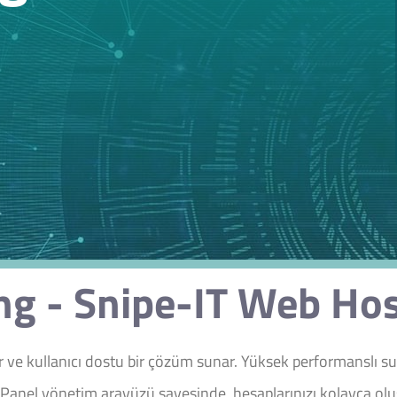
ng - Snipe-IT Web Host
r ve kullanıcı dostu bir çözüm sunar. Yüksek performanslı su
cPanel yönetim arayüzü sayesinde, hesaplarınızı kolayca oluşt