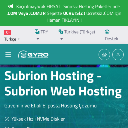
Kaçırılmayacak FIRSAT : Sınırsız Hosting Paketlerinde
.COM Veya .COM.TR
Sepette
ÜCRETSİZ !
Ücretsiz .COM İçin
Hemen
TIKLAYIN !
TRY
Türkiye (Türkçe)
Destek
Türkçe
▼
Subrion Hosting -
Subrion Web Hosting
Güvenilir ve Etkili E-posta Hosting Çözümü
Yüksek Hızlı NVMe Diskler