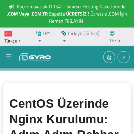
Kaçırılmayacak FIRSAT : Sınırsız Hosting Paketlerinde
.COM Veya .COM.TR
Sepette
ÜCRETSİZ !
Ücretsiz .COM İçin
Hemen
TIKLAYIN !
TRY
Türkiye (Türkçe)
Destek
Türkçe
▼
CentOS Üzerinde
Nginx Kurulumu: