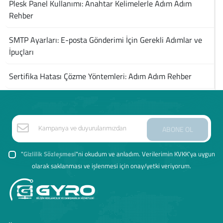
Plesk Panel Kullanımı: Anahtar Kelimelerle Adım Adım
Rehber
SMTP Ayarları: E-posta Gönderimi İçin Gerekli Adımlar ve
İpuçları
Sertifika Hatası Çözme Yöntemleri: Adım Adım Rehber
ABONE OL
"
Gizlilik Sözleşmesi
"ni okudum ve anladım. Verilerimin KVKK'ya uygun
olarak saklanması ve işlenmesi için onay/yetki veriyorum.