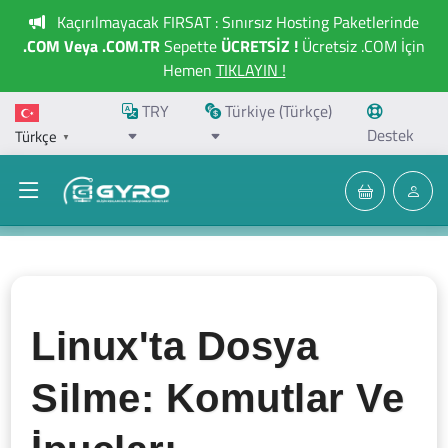
Kaçırılmayacak FIRSAT : Sınırsız Hosting Paketlerinde
.COM Veya .COM.TR
Sepette
ÜCRETSİZ !
Ücretsiz .COM İçin
Hemen
TIKLAYIN !
TRY
Türkiye (Türkçe)
Destek
Türkçe
▼
Linux'ta Dosya
Silme: Komutlar Ve