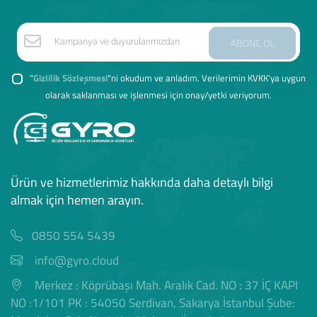
ABONE OL
"
Gizlilik Sözleşmesi
"ni okudum ve anladım. Verilerimin KVKK'ya uygun
olarak saklanması ve işlenmesi için onay/yetki veriyorum.
Ürün ve hizmetlerimiz hakkında daha detaylı bilgi
almak için hemen arayın.
0850 554 5439
info@gyro.cloud
Merkez : Köprübaşı Mah. Aralık Cad. NO : 37 İÇ KAPI
NO :1/101 PK : 54050 Serdivan, Sakarya İstanbul Şube: