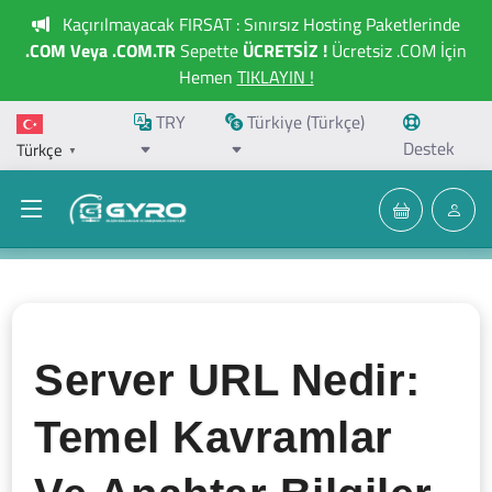
Kaçırılmayacak FIRSAT : Sınırsız Hosting Paketlerinde
.COM Veya .COM.TR
Sepette
ÜCRETSİZ !
Ücretsiz .COM İçin
Hemen
TIKLAYIN !
TRY
Türkiye (Türkçe)
Destek
Türkçe
▼
Server URL Nedir:
Temel Kavramlar