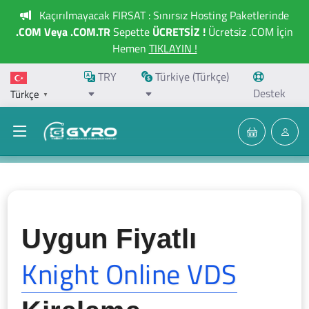
Kaçırılmayacak FIRSAT : Sınırsız Hosting Paketlerinde
.COM Veya .COM.TR
Sepette
ÜCRETSİZ !
Ücretsiz .COM İçin
Hemen
TIKLAYIN !
TRY
Türkiye (Türkçe)
Destek
Türkçe
▼
Uygun Fiyatlı
Knight Online VDS