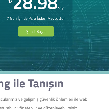
28.98
₺
/ay
7 Gün İçinde Para İadesi Mevcuttur
Şimdi Başla
g ile Tanışın
cularımız ve gelişmiş güvenlik önlemleri ile web
urabilir, yönetebilir ve düzenleyebilirsiniz.