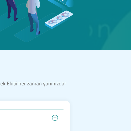
stek Ekibi her zaman yanınızda!