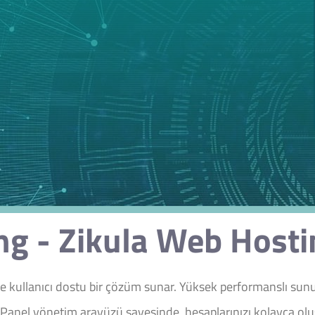
ng - Zikula Web Hostin
ve kullanıcı dostu bir çözüm sunar. Yüksek performanslı sunu
cPanel yönetim arayüzü sayesinde, hesaplarınızı kolayca oluşt