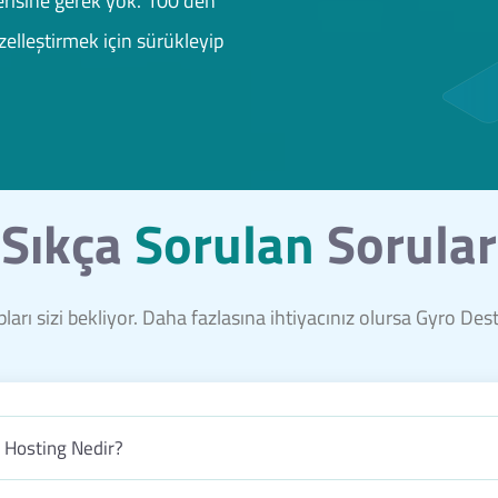
risine gerek yok. 100'den
elleştirmek için sürükleyip
Sıkça
Sorulan
Sorular
ları sizi bekliyor. Daha fazlasına ihtiyacınız olursa Gyro De
b Hosting Nedir?