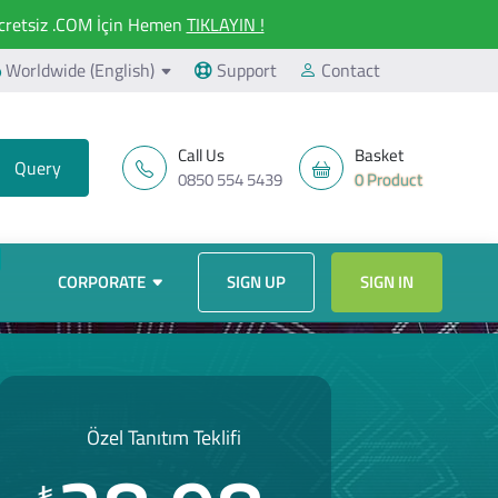
retsiz .COM İçin Hemen
TIKLAYIN !
Worldwide (English)
Support
Contact
Call Us
Basket
0850 554 5439
0 Product
CORPORATE
SIGN UP
SIGN IN
Özel Tanıtım Teklifi