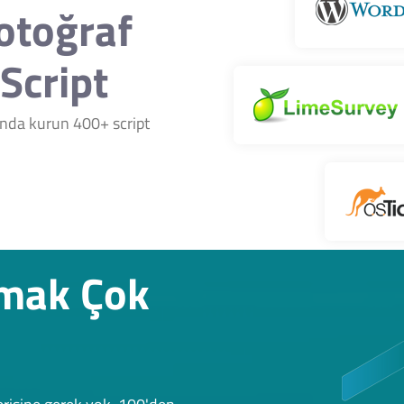
Fotoğraf
Script
nında kurun 400+ script
rmak Çok