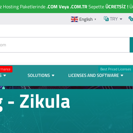
ız Hosting Paketlerinde
.COM Veya .COM.TR
Sepette
ÜCRETSİZ !
Üc
TRY
English
▼
ormance
Best Priced Licenses
S
SOLUTIONS
LICENSES AND SOFTWARE
 - Zikula