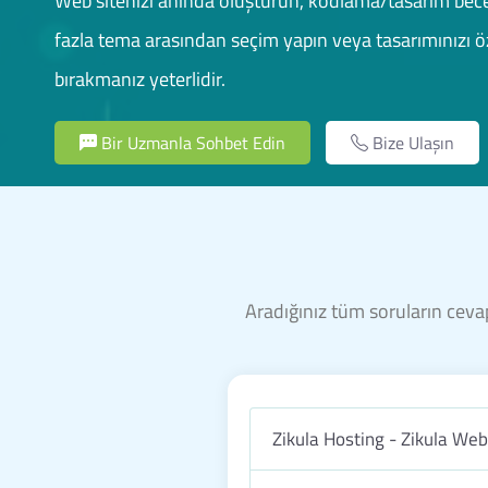
Web sitenizi anında oluşturun, kodlama/tasarım bece
fazla tema arasından seçim yapın veya tasarımınızı öz
bırakmanız yeterlidir.
Bir Uzmanla Sohbet Edin
Bize Ulaşın
Aradığınız tüm soruların cevap
Zikula Hosting - Zikula We