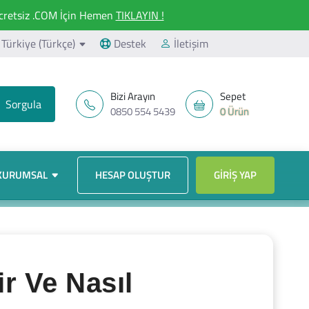
retsiz .COM İçin Hemen
TIKLAYIN !
Türkiye (Türkçe)
Destek
İletişim
Bizi Arayın
Sepet
0850 554 5439
0 Ürün
KURUMSAL
HESAP OLUŞTUR
GIRIŞ YAP
r Ve Nasıl