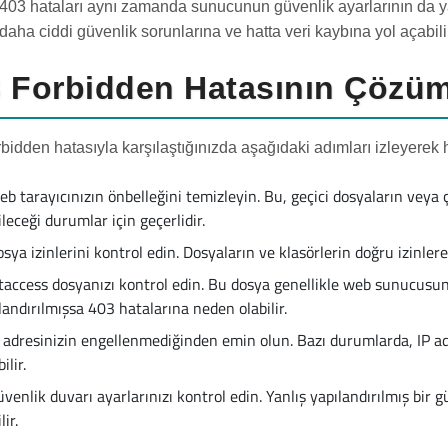
 403 hataları aynı zamanda sunucunun güvenlik ayarlarının da yanl
daha ciddi güvenlik sorunlarına ve hatta veri kaybına yol açabili
 Forbidden Hatasının Çözüm Y
bidden hatasıyla karşılaştığınızda aşağıdaki adımları izleyerek h
b tarayıcınızın önbelleğini temizleyin. Bu, geçici dosyaların veya 
ileceği durumlar için geçerlidir.
sya izinlerini kontrol edin. Dosyaların ve klasörlerin doğru izinle
taccess dosyanızı kontrol edin. Bu dosya genellikle web sunucusunu
landırılmışsa 403 hatalarına neden olabilir.
P adresinizin engellenmediğinden emin olun. Bazı durumlarda, IP a
ilir.
venlik duvarı ayarlarınızı kontrol edin. Yanlış yapılandırılmış bir
lir.