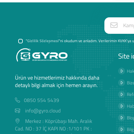
"
Gizlilik Sözleşmesi
"ni okudum ve anladım. Verilerimin KVKK'ya u
Site i
Hak
Ürün ve hizmetlerimiz hakkında daha
Biz
detaylı bilgi almak için hemen arayın.
Ref
0850 554 5439
Hab
info@gyro.cloud
Blog
Merkez : Köprübaşı Mah. Aralık
Cad. NO : 37 İÇ KAPI NO :1/101 PK :
Bilg