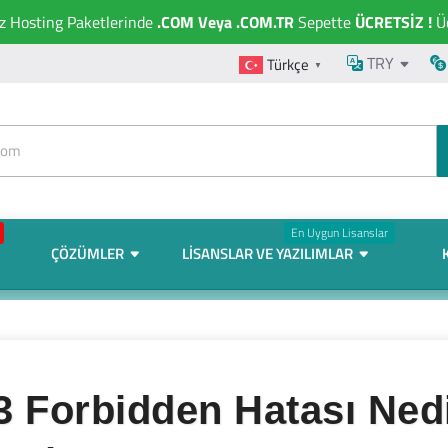
ız Hosting Paketlerinde
.COM Veya .COM.TR
Sepette
ÜCRETSİZ !
Üc
TRY
Türkçe
▼
En Uygun Lisanslar
ÇÖZÜMLER
LISANSLAR VE YAZILIMLAR
3 Forbidden Hatası Nedi