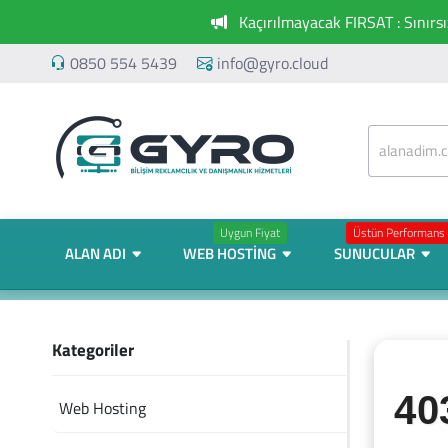
Kaçırılmayacak FIRSAT : Sınırs
0850 554 5439
info@gyro.cloud
Uygun Fiyat
Üstün Performans
ALAN ADI
WEB HOSTING
SUNUCULAR
Kategoriler
40
Web Hosting