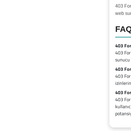
403 For
web sun
FA
403 For
403 For
sunucu t
403 For
403 For
izinleri
403 For
403 Forb
kullanı
potansiy