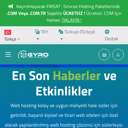
Kaçırılmayacak FIRSAT : Sınırsız Hosting Paketlerinde
.COM Veya .COM.TR
Sepette
ÜCRETSİZ !
Ücretsiz .COM İçin
Hemen
TIKLAYIN !
TRY
Türkiye (Türkçe)
Destek
Türkçe
▼
En Son
Haberler
ve
Etkinlikler
Web hosting kolay ve uygun maliyetli hale sizler için
getirildi; başarılı kişisel ve ticari web siteleri için özel
olarak yapılandırılmış web hosting çözümü için sizlerleyiz.