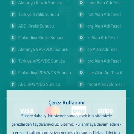
Almanya Kiralık Sunucu
.com Alan Adı Tescil
Türkiye Kiralık Sunucu
.net Alan Adı Tescil
ABD Kiralık Sunucu
.org Alan Adı Tescil
Finlandiya Kiralık Sunucu
.in Alan Adı Tescil
Almanya VPS/VDS Sunucu
.co Alan Adı Tescil
Türkiye VPS/VDS Sunucu
.pro Alan Adı Tescil
Finlandiya VPS/VDS Sunucu
.site Alan Adı Tescil
ABD VPS/VDS Sunucu
.mobi Alan Adı Tescil
Çerez Kullanımı
Sizlere daha iyi bir hizmet sunabilmek için sitemizde
çerezlerden faydalanıyoruz. Sitemizi kullanmaya devam ederek
Ve dahası
Kullanım Şartları
Gizlilik Politikası
çerezleri kullanmamıza izin vermiş olursunuz. Detaylı bilgi için