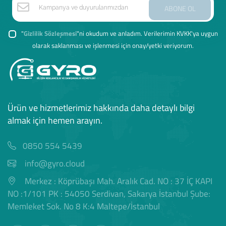
ABONE OL
"
Gizlilik Sözleşmesi
"ni okudum ve anladım. Verilerimin KVKK'ya uygun
olarak saklanması ve işlenmesi için onay/yetki veriyorum.
Ürün ve hizmetlerimiz hakkında daha detaylı bilgi
almak için hemen arayın.
0850 554 5439
info@gyro.cloud
Merkez : Köprübaşı Mah. Aralık Cad. NO : 37 İÇ KAPI
NO :1/101 PK : 54050 Serdivan, Sakarya İstanbul Şube:
Memleket Sok. No 8 K:4 Maltepe/İstanbul