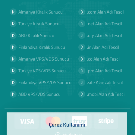
Almanya Kiralık Sunucu
.com Alan Adı Tescil
Türkiye Kiralık Sunucu
.net Alan Adı Tescil
ABD Kiralık Sunucu
.org Alan Adı Tescil
Finlandiya Kiralık Sunucu
.in Alan Adı Tescil
Almanya VPS/VDS Sunucu
.co Alan Adı Tescil
Türkiye VPS/VDS Sunucu
.pro Alan Adı Tescil
Finlandiya VPS/VDS Sunucu
.site Alan Adı Tescil
ABD VPS/VDS Sunucu
.mobi Alan Adı Tescil
Çerez Kullanımı
Ve dahası