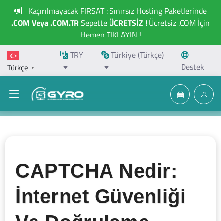
Kaçırılmayacak FIRSAT : Sınırsız Hosting Paketlerinde
.COM Veya .COM.TR
Sepette
ÜCRETSİZ !
Ücretsiz .COM İçin
Hemen
TIKLAYIN !
TRY
Türkiye (Türkçe)
Destek
Türkçe
▼
CAPTCHA Nedir:
İnternet Güvenliği