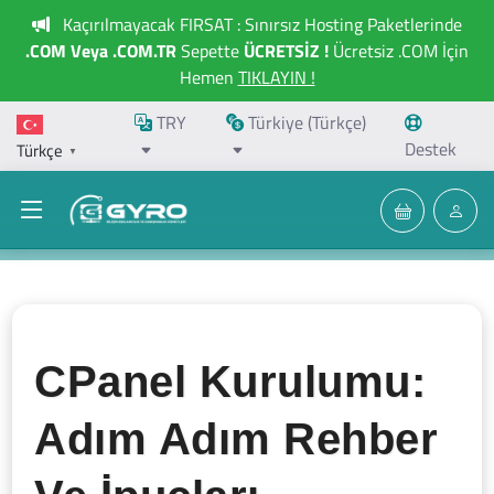
Kaçırılmayacak FIRSAT : Sınırsız Hosting Paketlerinde
.COM Veya .COM.TR
Sepette
ÜCRETSİZ !
Ücretsiz .COM İçin
Hemen
TIKLAYIN !
TRY
Türkiye (Türkçe)
Destek
Türkçe
▼
CPanel Kurulumu:
Adım Adım Rehber