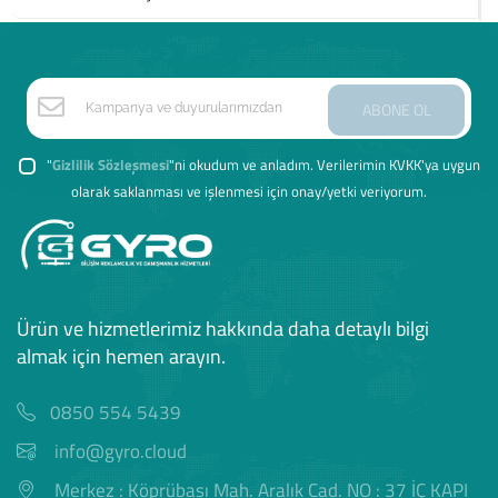
ABONE OL
"
Gizlilik Sözleşmesi
"ni okudum ve anladım. Verilerimin KVKK'ya uygun
olarak saklanması ve işlenmesi için onay/yetki veriyorum.
Ürün ve hizmetlerimiz hakkında daha detaylı bilgi
almak için hemen arayın.
0850 554 5439
info@gyro.cloud
Merkez : Köprübaşı Mah. Aralık Cad. NO : 37 İÇ KAPI