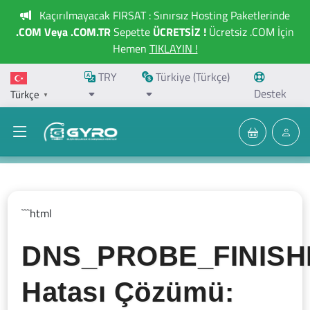
Kaçırılmayacak FIRSAT : Sınırsız Hosting Paketlerinde
.COM Veya .COM.TR
Sepette
ÜCRETSİZ !
Ücretsiz .COM İçin
Hemen
TIKLAYIN !
TRY
Türkiye (Türkçe)
Destek
Türkçe
▼
```html
DNS_PROBE_FINIS
Hatası Çözümü: