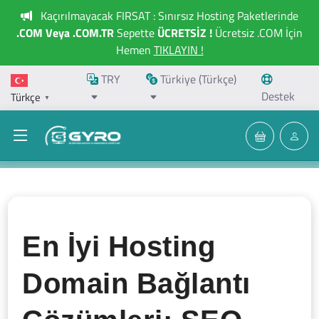
Kaçırılmayacak FIRSAT : Sınırsız Hosting Paketlerinde
.COM Veya .COM.TR
Sepette
ÜCRETSİZ !
Ücretsiz .COM İçin
Hemen
TIKLAYIN !
TRY
Türkiye (Türkçe)
Destek
Türkçe
▼
En İyi Hosting
Domain Bağlantı