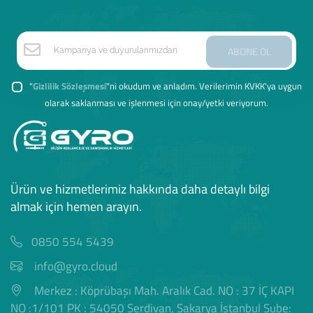
ABONE OL
"
Gizlilik Sözleşmesi
"ni okudum ve anladım. Verilerimin KVKK'ya uygun
olarak saklanması ve işlenmesi için onay/yetki veriyorum.
Ürün ve hizmetlerimiz hakkında daha detaylı bilgi
almak için hemen arayın.
0850 554 5439
info@gyro.cloud
Merkez : Köprübaşı Mah. Aralık Cad. NO : 37 İÇ KAPI
NO :1/101 PK : 54050 Serdivan, Sakarya İstanbul Şube: