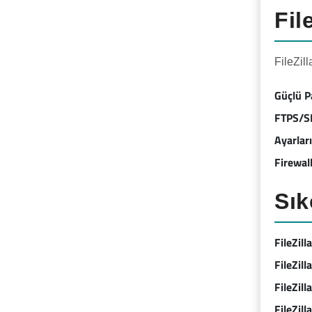
Fil
FileZil
Güçlü P
FTPS/SF
Ayarlar
Firewall
Sık
FileZill
FileZill
FileZil
FileZill