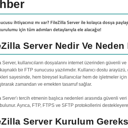
hber
ucusu ihtiyacınız mı var? FileZilla Server ile kolayca dosya paylaş
kurulumu için tüm adımları detaylarıyla ele alacağız!
eZilla Server Nedir Ve Neden 
la Server, kullanıcıların dosyalarını internet üzerinden güvenli ve
 kaynaklı bir FTP sunucusu yazılımıdır. Kullanıcı dostu arayüzü,
leri sayesinde, hem bireysel kullanıcılar hem de işletmeler için i
ştırarak zamandan ve emekten tasarruf sağlar.
a Server'ı tercih etmenin başlıca nedenleri arasında güvenli veri a
 bulunur. Ayrıca, FTP, FTPS ve SFTP protokollerini destekleyerek
eZilla Server Kurulum Gereks