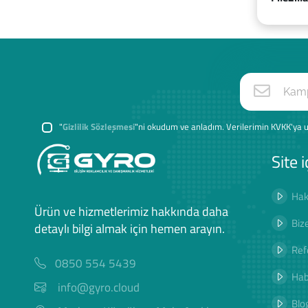
"
Gizlilik Sözleşmesi
"ni okudum ve anladım. Verilerimin KVKK'ya u
Site i
Hak
Ürün ve hizmetlerimiz hakkında daha
Biz
detaylı bilgi almak için hemen arayın.
Ref
0850 554 5439
Hab
info@gyro.cloud
Blog