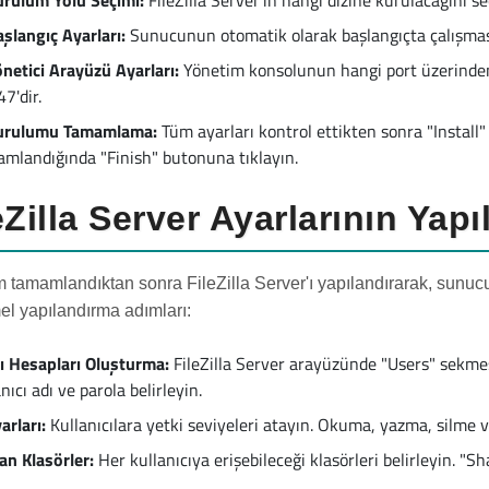
urulum Yolu Seçimi:
FileZilla Server'ın hangi dizine kurulacağını se
şlangıç Ayarları:
Sunucunun otomatik olarak başlangıçta çalışmasın
önetici Arayüzü Ayarları:
Yönetim konsolunun hangi port üzerinden er
7'dir.
urulumu Tamamlama:
Tüm ayarları kontrol ettikten sonra "Instal
mlandığında "Finish" butonuna tıklayın.
eZilla Server Ayarlarının Yapı
 tamamlandıktan sonra FileZilla Server'ı yapılandırarak, sunu
mel yapılandırma adımları:
cı Hesapları Oluşturma:
FileZilla Server arayüzünde "Users" sekmesin
anıcı adı ve parola belirleyin.
arları:
Kullanıcılara yetki seviyeleri atayın. Okuma, yazma, silme ve 
an Klasörler:
Her kullanıcıya erişebileceği klasörleri belirleyin. "S