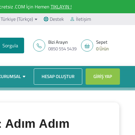
retsiz .COM İçin Hemen
TIKLAYIN !
Türkiye (Türkçe)
Destek
İletişim
Bizi Arayın
Sepet
0850 554 5439
0 Ürün
KURUMSAL
HESAP OLUŞTUR
GIRIŞ YAP
u: Adım Adım