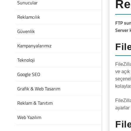
Re
Sunucular
Reklamcılık
FTP sun
Server 
Güvenlik
Fil
Kampanyalarımız
Teknoloji
FileZil
ve açık
Google SEO
seçenek
kolayla
Grafik & Web Tasarım
FileZill
Reklam & Tanıtım
ayarlar
Web Yazılım
Fil