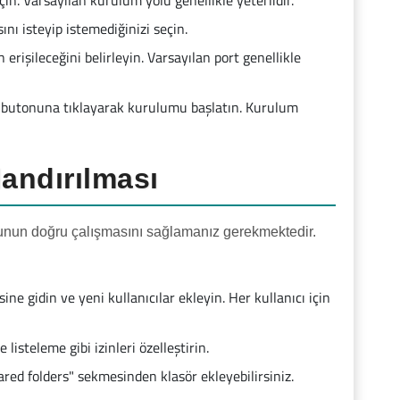
çin. Varsayılan kurulum yolu genellikle yeterlidir.
ı isteyip istemediğinizi seçin.
işileceğini belirleyin. Varsayılan port genellikle
l" butonuna tıklayarak kurulumu başlatın. Kurulum
landırılması
cunun doğru çalışmasını sağlamanız gerekmektedir.
e gidin ve yeni kullanıcılar ekleyin. Her kullanıcı için
listeleme gibi izinleri özelleştirin.
hared folders" sekmesinden klasör ekleyebilirsiniz.