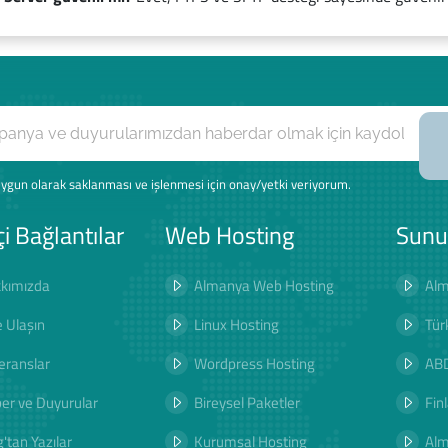
ygun olarak saklanması ve işlenmesi için onay/yetki veriyorum.
çi Bağlantılar
Web Hosting
Sunu
kımızda
Almanya Web Hosting
Alm
e Ulaşın
Linux Hosting
Tür
eranslar
Wordpress Hosting
ABD
er ve Duyurular
Bireysel Paketler
Fin
'tan Yazılar
Kurumsal Hosting
Al