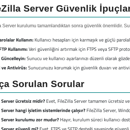
eZilla Server Güvenlik İpuçlar
la Server kurulumu tamamlandıktan sonra güvenlik önemlidir. Sun
arolalar Kullanın:
Kullanıcı hesapları için karmaşık ve güçlü parolala
TP Kullanımı:
Veri güvenliğini artırmak için FTPS veya SFTP protok
ı Güncelleyin:
Sunucu ve kullanıcı ayarlarınızı düzenli olarak gözde
 ve Antivirüs:
Sunucunuzu korumak için güvenlik duvarı ve antivirü
ça Sorulan Sorular
a Server ücretsiz midir?
Evet, FileZilla Server tamamen ücretsiz ve a
a Server hangi işletim sistemlerinde çalışır?
FileZilla Server, Wind
la Server kurulumu zor mudur?
Hayır, kurulum süreci kullanıcı dostu
a Server güvenli mi?
Evet, FTPS ve SFTP desteği sayesinde güvenli v