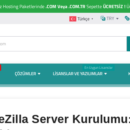
ız Hosting Paketlerinde
.COM Veya .COM.TR
Sepette
ÜCRETSİZ !
Üc
TRY
Türkçe
▼
En Uygun Lisanslar
ÇÖZÜMLER
LISANSLAR VE YAZILIMLAR
leZilla Server Kurulum