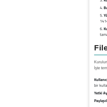
K
Ba
Y
1414
K
tama
Fil
Kurulum
İşte te
Kullanı
bir kull
Yetki Ay
Paylaşıl