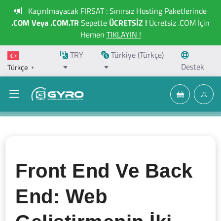
Kaçırılmayacak FIRSAT : Sınırsız Hosting Paketlerinde
.COM Veya .COM.TR
Sepette
ÜCRETSİZ !
Ücretsiz .COM İçin
Hemen
TIKLAYIN !
TRY
Türkiye (Türkçe)
Destek
Türkçe
▼
Front End Ve Back
End: Web