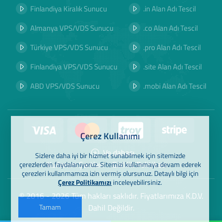
Finlandiya Kiralık Sunucu
.in Alan Adı Tescil
Almanya VPS/VDS Sunucu
.co Alan Adı Tescil
Türkiye VPS/VDS Sunucu
.pro Alan Adı Tescil
Finlandiya VPS/VDS Sunucu
.site Alan Adı Tescil
ABD VPS/VDS Sunucu
.mobi Alan Adı Tescil
Çerez Kullanımı
Ve dahası
Sizlere daha iyi bir hizmet sunabilmek için sitemizde
Kullanım Şartları
Gizlilik Politikası
çerezlerden faydalanıyoruz. Sitemizi kullanmaya devam ederek
çerezleri kullanmamıza izin vermiş olursunuz. Detaylı bilgi için
Çerez Politikamızı
inceleyebilirsiniz.
© 2016 - 2026 Tüm hakları saklıdır. Fiyatlarımıza K.D.V.
Tamam
Dahil Değildir.