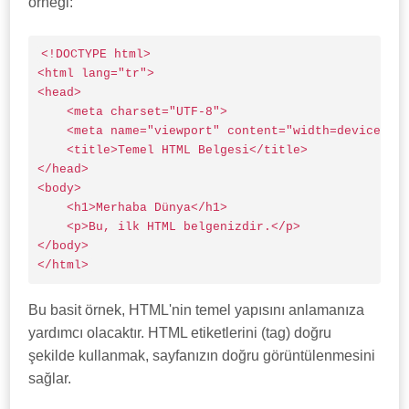
örneği:
<!DOCTYPE html>

<html lang="tr">

<head>

    <meta charset="UTF-8">

    <meta name="viewport" content="width=device-wid
    <title>Temel HTML Belgesi</title>

</head>

<body>

    <h1>Merhaba Dünya</h1>

    <p>Bu, ilk HTML belgenizdir.</p>

</body>

</html>
Bu basit örnek, HTML'nin temel yapısını anlamanıza
yardımcı olacaktır. HTML etiketlerini (tag) doğru
şekilde kullanmak, sayfanızın doğru görüntülenmesini
sağlar.