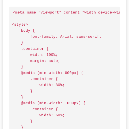
<meta name="viewport" content="width=device-width, 
<style>

    body {

        font-family: Arial, sans-serif;

    }

    .container {

        width: 100%;

        margin: auto;

    }

    @media (min-width: 600px) {

        .container {

            width: 80%;

        }

    }

    @media (min-width: 1000px) {

        .container {

            width: 60%;

        }

    }
