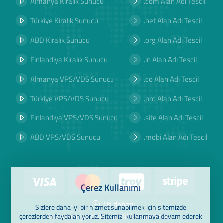
Almanya Kiralık Sunucu
.com Alan Adı Tescil
Türkiye Kiralık Sunucu
.net Alan Adı Tescil
ABD Kiralık Sunucu
.org Alan Adı Tescil
Finlandiya Kiralık Sunucu
.in Alan Adı Tescil
Almanya VPS/VDS Sunucu
.co Alan Adı Tescil
Türkiye VPS/VDS Sunucu
.pro Alan Adı Tescil
Finlandiya VPS/VDS Sunucu
.site Alan Adı Tescil
ABD VPS/VDS Sunucu
.mobi Alan Adı Tescil
Çerez Kullanımı
Ve dahası
Sizlere daha iyi bir hizmet sunabilmek için sitemizde
Kullanım Şartları
Gizlilik Politikası
çerezlerden faydalanıyoruz. Sitemizi kullanmaya devam ederek