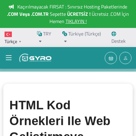
Kaçırılmayacak FIRSAT : Sınırsız Hosting Paketlerinde
.COM Veya .COM.TR
Sepette
ÜCRETSİZ !
Ücretsiz .COM İçin
Hemen
TIKLAYIN !
TRY
Türkiye (Türkçe)
Destek
Türkçe
▼
HTML Kod
Örnekleri Ile Web