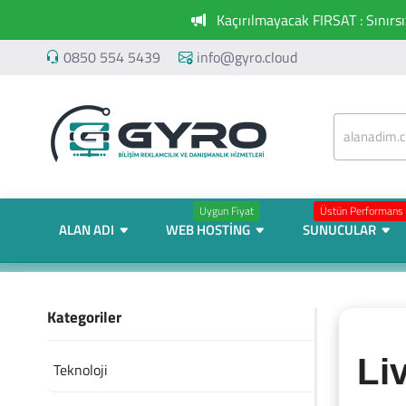
Kaçırılmayacak FIRSAT : Sınırs
0850 554 5439
info@gyro.cloud
Uygun Fiyat
Üstün Performans
ALAN ADI
WEB HOSTING
SUNUCULAR
Kategoriler
Li
Teknoloji