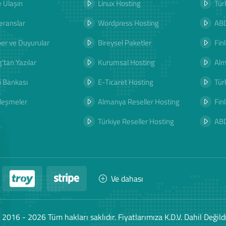
e Ulaşın
Linux Hosting
Tür
eranslar
Wordpress Hosting
ABD
er ve Duyurular
Bireysel Paketler
Fin
'tan Yazılar
Kurumsal Hosting
Al
i Bankası
E-Ticaret Hosting
Tür
leşmeler
Almanya Reseller Hosting
Fin
Türkiye Reseller Hosting
AB
Ve dahası
 2016 - 2026 Tüm hakları saklıdır. Fiyatlarımıza K.D.V. Dahil Değildi