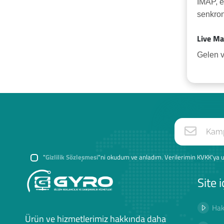
IMAP, e
senkron
Live Mai
Gelen v
"
Gizlilik Sözleşmesi
"ni okudum ve anladım. Verilerimin KVKK'ya u
Site i
Hak
Ürün ve hizmetlerimiz hakkında daha