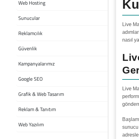
Ku
Web Hosting
Sunucular
Live Ma
Reklamcılık
adımlar
nasıl y
Güvenlik
Liv
Kampanyalarımız
Ger
Google SEO
Live Ma
Grafik & Web Tasarım
perform
gönderm
Reklam & Tanıtım
Başlama
Web Yazılım
sunucu 
adresler