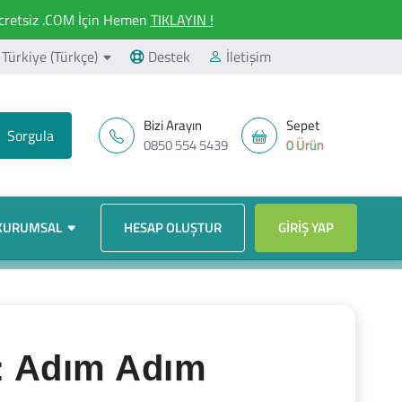
retsiz .COM İçin Hemen
TIKLAYIN !
Türkiye (Türkçe)
Destek
İletişim
Bizi Arayın
Sepet
0850 554 5439
0 Ürün
KURUMSAL
HESAP OLUŞTUR
GIRIŞ YAP
ı: Adım Adım