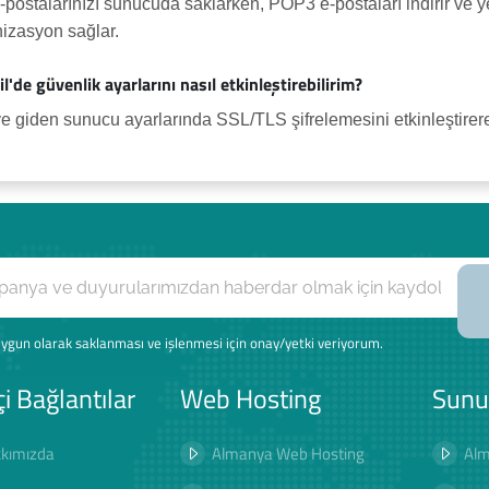
-postalarınızı sunucuda saklarken, POP3 e-postaları indirir ve ye
izasyon sağlar.
l'de güvenlik ayarlarını nasıl etkinleştirebilirim?
e giden sunucu ayarlarında SSL/TLS şifrelemesini etkinleştirerek 
ygun olarak saklanması ve işlenmesi için onay/yetki veriyorum.
çi Bağlantılar
Web Hosting
Sunu
kımızda
Almanya Web Hosting
Alm