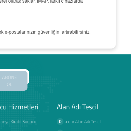
rel olarak saklar. IMAP, farklı cihazlarda
e-postalarınızın güvenliğini artırabilirsiniz.
ABONE
OL
cu Hizmetleri
Alan Adı Tescil
anya Kiralık Sunucu
.com Alan Adı Tescil