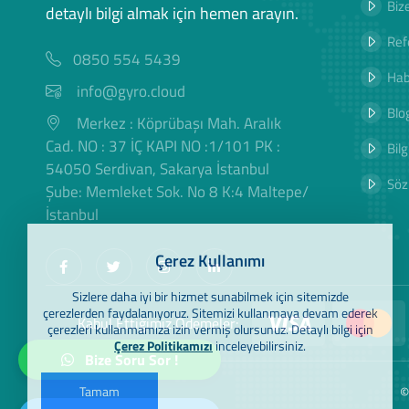
Biz
detaylı bilgi almak için hemen arayın.
Ref
0850 554 5439
Hab
info@gyro.cloud
Blog
Merkez : Köprübaşı Mah. Aralık
Cad. NO : 37 İÇ KAPI NO :1/101 PK :
Bilg
54050 Serdivan, Sakarya İstanbul
Söz
Şube: Memleket Sok. No 8 K:4 Maltepe/
İstanbul
Çerez Kullanımı
Sizlere daha iyi bir hizmet sunabilmek için sitemizde
çerezlerden faydalanıyoruz. Sitemizi kullanmaya devam ederek
Kabul Ettiğimiz Ödemeler:
çerezleri kullanmamıza izin vermiş olursunuz. Detaylı bilgi için
Çerez Politikamızı
inceleyebilirsiniz.
Bize Soru Sor !
©
Tamam