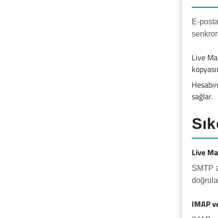
E-posta
senkron
Live Ma
kopyasın
Hesabını
sağlar.
Sık
Live Ma
SMTP ay
doğrula
IMAP ve