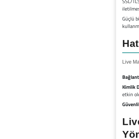
SSL/TLS
iletilme
Güçlü bi
kullanm
Hat
Live Ma
Bağlant
Kimlik 
etkin o
Güvenlik
Liv
Yön