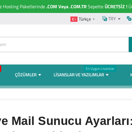
ız Hosting Paketlerinde
.COM Veya .COM.TR
Sepette
ÜCRETSİZ !
Üc
TRY
Türkçe
▼
En Uygun Lisanslar
ÇÖZÜMLER
LISANSLAR VE YAZILIMLAR
ve Mail Sunucu Ayarlar