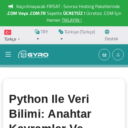
Kaçırılmayacak FIRSAT : Sınırsız Hosting Paketlerinde
.COM Veya .COM.TR
Sepette
ÜCRETSİZ !
Ücretsiz .COM İçin
Hemen
TIKLAYIN !
TRY
Türkiye (Türkçe)
Destek
Türkçe
▼
Python Ile Veri
Bilimi: Anahtar