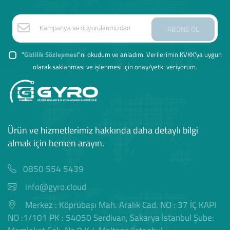
ABONE OL
"
Gizlilik Sözleşmesi
"ni okudum ve anladım. Verilerimin KVKK'ya uygun
olarak saklanması ve işlenmesi için onay/yetki veriyorum.
Ürün ve hizmetlerimiz hakkında daha detaylı bilgi
almak için hemen arayın.
0850 554 5439
info@gyro.cloud
Merkez : Köprübaşı Mah. Aralık Cad. NO : 37 İÇ KAPI
NO :1/101 PK : 54050 Serdivan, Sakarya İstanbul Şube: