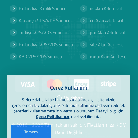
Finlandiya Kiralık Sunucu
.in Alan Adı Tescil
Almanya VPS/VDS Sunucu
.co Alan Adı Tescil
Türkiye VPS/VDS Sunucu
.pro Alan Adı Tescil
Finlandiya VPS/VDS Sunucu
.site Alan Adı Tescil
ABD VPS/VDS Sunucu
.mobi Alan Adı Tescil
Çerez Kullanımı
Ve dahası
Sizlere daha iyi bir hizmet sunabilmek için sitemizde
Kullanım Şartları
Gizlilik Politikası
çerezlerden faydalanıyoruz. Sitemizi kullanmaya devam ederek
çerezleri kullanmamıza izin vermiş olursunuz. Detaylı bilgi için
Çerez Politikamızı
inceleyebilirsiniz.
© 2016 - 2026 Tüm hakları saklıdır. Fiyatlarımıza K.D.V.
Tamam
Dahil Değildir.