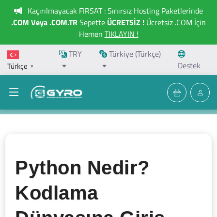
Kaçırılmayacak FIRSAT : Sınırsız Hosting Paketlerinde
.COM Veya .COM.TR
Sepette
ÜCRETSİZ !
Ücretsiz .COM İçin
Hemen
TIKLAYIN !
TRY
Türkiye (Türkçe)
Destek
Türkçe
▼
Python Nedir?
Kodlama