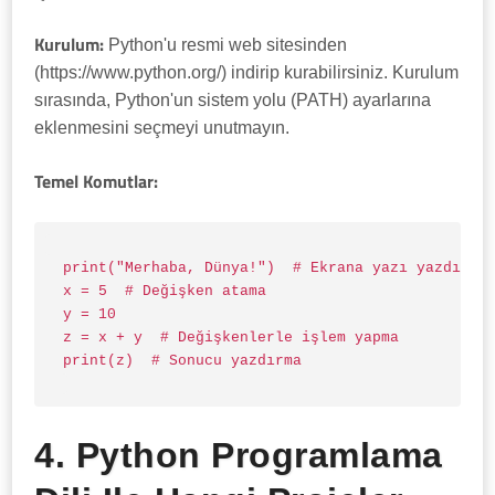
Kurulum:
Python'u resmi web sitesinden
(https://www.python.org/) indirip kurabilirsiniz. Kurulum
sırasında, Python'un sistem yolu (PATH) ayarlarına
eklenmesini seçmeyi unutmayın.
Temel Komutlar:
  print("Merhaba, Dünya!")  # Ekrana yazı yazdırma

  x = 5  # Değişken atama

  y = 10

  z = x + y  # Değişkenlerle işlem yapma

  print(z)  # Sonucu yazdırma

4. Python Programlama