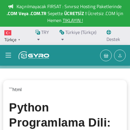
Kaçırılmayacak FIRSAT : Sınırsız Hosting Paketlerinde
.COM Veya .COM.TR
Sepette
ÜCRETSİZ !
Ücretsiz .COM İçin
Hemen
TIKLAYIN !
TRY
Türkiye (Türkçe)
Destek
Türkçe
▼
```html
Python
Programlama Dili: