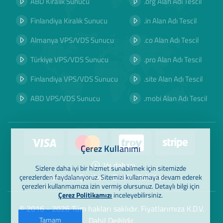
ABD Kiralık Sunucu
.org Alan Adı Tescil
Finlandiya Kiralık Sunucu
.in Alan Adı Tescil
Almanya VPS/VDS Sunucu
.co Alan Adı Tescil
Türkiye VPS/VDS Sunucu
.pro Alan Adı Tescil
Finlandiya VPS/VDS Sunucu
.site Alan Adı Tescil
ABD VPS/VDS Sunucu
.mobi Alan Adı Tescil
Çerez Kullanımı
Ve dahası
Sizlere daha iyi bir hizmet sunabilmek için sitemizde
Kullanım Şartları
Gizlilik Politikası
çerezlerden faydalanıyoruz. Sitemizi kullanmaya devam ederek
çerezleri kullanmamıza izin vermiş olursunuz. Detaylı bilgi için
Çerez Politikamızı
inceleyebilirsiniz.
© 2016 - 2026 Tüm hakları saklıdır. Fiyatlarımıza K.D.V.
Tamam
Dahil Değildir.