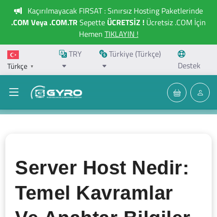
Kaçırılmayacak FIRSAT : Sınırsız Hosting Paketlerinde
.COM Veya .COM.TR
Sepette
ÜCRETSİZ !
Ücretsiz .COM İçin
Hemen
TIKLAYIN !
TRY
Türkiye (Türkçe)
Destek
Türkçe
▼
Server Host Nedir:
Temel Kavramlar