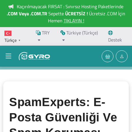
Kaçırılmayacak FIRSAT : Sınırsız Hosting Paketlerinde
.COM Veya .COM.TR
Sepette
ÜCRETSİZ !
Ücretsiz .COM İçin
Hemen
TIKLAYIN !
TRY
Türkiye (Türkçe)
Destek
Türkçe
▼
SpamExperts: E-
Posta Güvenliği Ve