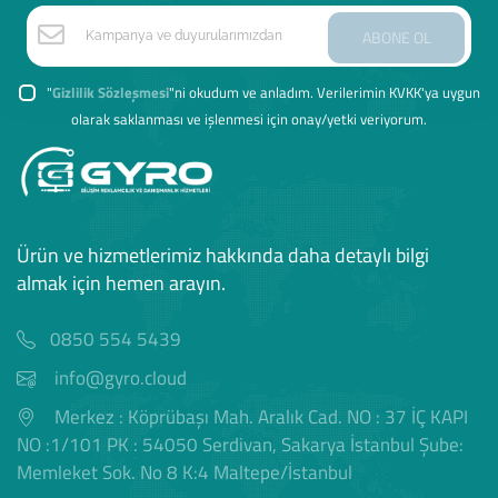
ABONE OL
"
Gizlilik Sözleşmesi
"ni okudum ve anladım. Verilerimin KVKK'ya uygun
olarak saklanması ve işlenmesi için onay/yetki veriyorum.
Ürün ve hizmetlerimiz hakkında daha detaylı bilgi
almak için hemen arayın.
0850 554 5439
info@gyro.cloud
Merkez : Köprübaşı Mah. Aralık Cad. NO : 37 İÇ KAPI
NO :1/101 PK : 54050 Serdivan, Sakarya İstanbul Şube:
Memleket Sok. No 8 K:4 Maltepe/İstanbul