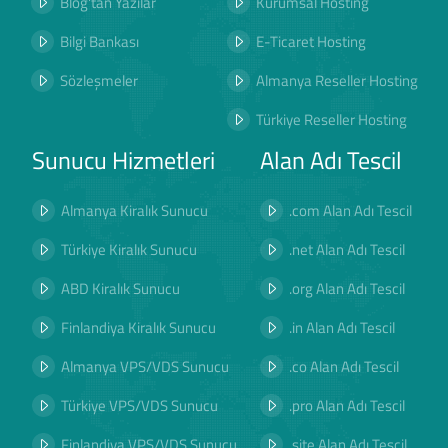
Blog'tan Yazılar
Kurumsal Hosting
Bilgi Bankası
E-Ticaret Hosting
Sözleşmeler
Almanya Reseller Hosting
Türkiye Reseller Hosting
Sunucu Hizmetleri
Alan Adı Tescil
Almanya Kiralık Sunucu
.com Alan Adı Tescil
Türkiye Kiralık Sunucu
.net Alan Adı Tescil
ABD Kiralık Sunucu
.org Alan Adı Tescil
Finlandiya Kiralık Sunucu
.in Alan Adı Tescil
Almanya VPS/VDS Sunucu
.co Alan Adı Tescil
Türkiye VPS/VDS Sunucu
.pro Alan Adı Tescil
Finlandiya VPS/VDS Sunucu
.site Alan Adı Tescil