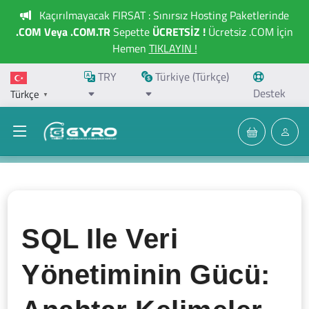
Kaçırılmayacak FIRSAT : Sınırsız Hosting Paketlerinde
.COM Veya .COM.TR
Sepette
ÜCRETSİZ !
Ücretsiz .COM İçin
Hemen
TIKLAYIN !
TRY
Türkiye (Türkçe)
Destek
Türkçe
▼
SQL Ile Veri
Yönetiminin Gücü: