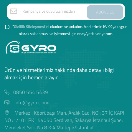
ABONE OL
"
Gizlilik Sözleşmesi
"ni okudum ve anladım. Verilerimin KVKK'ya uygun
olarak saklanması ve işlenmesi için onay/yetki veriyorum.
Ürün ve hizmetlerimiz hakkında daha detaylı bilgi
almak için hemen arayın.
0850 554 5439
info@gyro.cloud
Merkez : Köprübaşı Mah. Aralık Cad. NO : 37 İÇ KAPI
NO :1/101 PK : 54050 Serdivan, Sakarya İstanbul Şube:
Memleket Sok. No 8 K:4 Maltepe/İstanbul