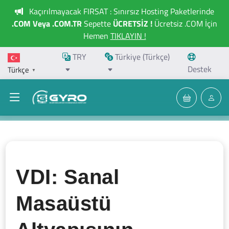
Kaçırılmayacak FIRSAT : Sınırsız Hosting Paketlerinde
.COM Veya .COM.TR
Sepette
ÜCRETSİZ !
Ücretsiz .COM İçin
Hemen
TIKLAYIN !
TRY
Türkiye (Türkçe)
Destek
Türkçe
▼
VDI: Sanal
Masaüstü