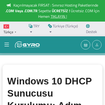
Kaçırılmayacak FIRSAT : Sınırsız Hosting Paketlerinde
.COM Veya .COM.TR
Sepette
ÜCRETSİZ !
Ücretsiz .COM İçin
Hemen
TIKLAYIN !
TRY
Türkiye (Türkçe)
Destek
Türkçe
▼
Windows 10 DHCP
Sunucusu