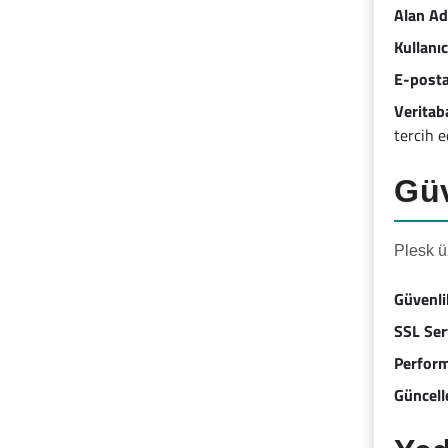
Alan Ad
Kullanıc
E-posta
Veritab
tercih e
Güv
Plesk ü
Güvenli
SSL Sert
Perform
Güncell