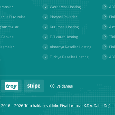
eranslar
Wordpress Hosting
ABD
er ve Duyurular
Bireysel Paketler
Fin
'tan Yazılar
Kurumsal Hosting
Al
i Bankası
E-Ticaret Hosting
Tür
leşmeler
Almanya Reseller Hosting
Fin
Türkiye Reseller Hosting
AB
Ve dahası
 2016 - 2026 Tüm hakları saklıdır. Fiyatlarımıza K.D.V. Dahil Değildi