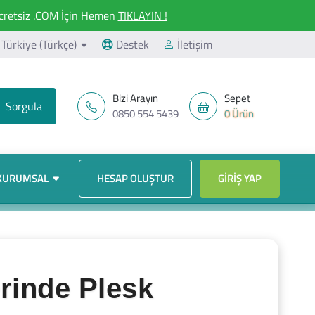
retsiz .COM İçin Hemen
TIKLAYIN !
Türkiye (Türkçe)
Destek
İletişim
Bizi Arayın
Sepet
0850 554 5439
0 Ürün
KURUMSAL
HESAP OLUŞTUR
GIRIŞ YAP
rinde Plesk