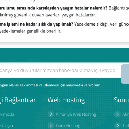
urulumu sırasında karşılaşılan yaygın hatalar nelerdir?
Bağlantı so
ırılmış güvenlik duvarı ayarları yaygın hatalardır.
me işlemi ne kadar sıklıkla yapılmalı?
Yedekleme sıklığı, veri günce
edeklemeler genellikle önerilir.
ygun olarak saklanması ve işlenmesi için onay/yetki veriyorum.
çi Bağlantılar
Web Hosting
Sunu
kımızda
Almanya Web Hosting
Alm
e Ulaşın
Linux Hosting
Tür