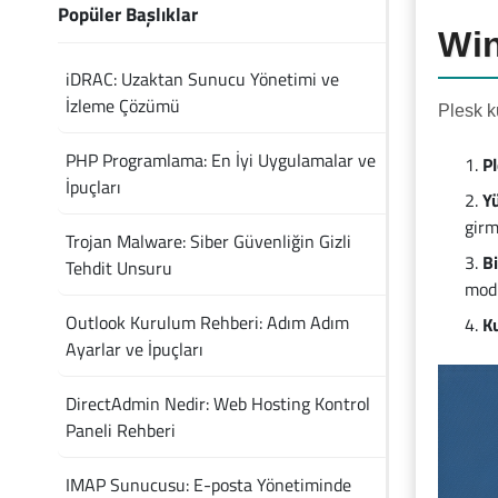
Popüler Başlıklar
Win
iDRAC: Uzaktan Sunucu Yönetimi ve
İzleme Çözümü
Plesk k
PHP Programlama: En İyi Uygulamalar ve
P
İpuçları
Y
girm
Trojan Malware: Siber Güvenliğin Gizli
B
Tehdit Unsuru
modü
Outlook Kurulum Rehberi: Adım Adım
K
Ayarlar ve İpuçları
DirectAdmin Nedir: Web Hosting Kontrol
Paneli Rehberi
IMAP Sunucusu: E-posta Yönetiminde