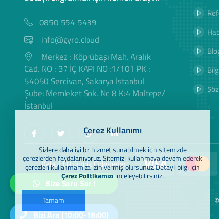
Ref
0850 554 5439
Hab
info@gyro.cloud
Blog
Merkez : Köprübaşı Mah. Aralık
Cad. NO : 37 İÇ KAPI NO :1/101 PK :
Bilg
54050 Serdivan, Sakarya İstanbul
Söz
Şube: Memleket Sok. No 8 K:4 Maltepe/
İstanbul
Çerez Kullanımı
Sizlere daha iyi bir hizmet sunabilmek için sitemizde
çerezlerden faydalanıyoruz. Sitemizi kullanmaya devam ederek
Kabul Ettiğimiz Ödemeler:
çerezleri kullanmamıza izin vermiş olursunuz. Detaylı bilgi için
Çerez Politikamızı
inceleyebilirsiniz.
Bize Soru Sor !
©
Tamam
Bizi Ara (10:00-18:00)