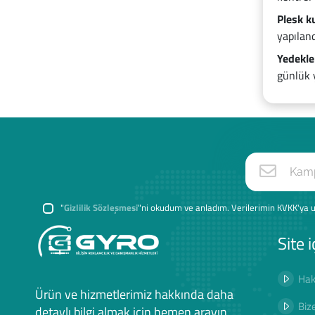
Plesk k
yapıland
Yedekle
günlük y
"
Gizlilik Sözleşmesi
"ni okudum ve anladım. Verilerimin KVKK'ya u
Site i
Hak
Ürün ve hizmetlerimiz hakkında daha
Biz
detaylı bilgi almak için hemen arayın.