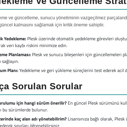
ekleme Ve Güncelleme Strate
me ve güncelleme, sunucu yönetiminin vazgeçilmez parçalarıdır
 güncel kalmasını sağlamak için kritik öneme sahiptir.
ik Yedekleme:
Plesk üzerinde otomatik yedekleme görevleri oluştur
ak veri kaybı riskini minimize edin.
eme Planlaması:
Plesk ve sunucu bileşenleri için güncellemeleri p
 sağlayın.
rum Planı:
Yedekleme ve geri yükleme süreçlerini test ederek acil d
ça Sorulan Sorular
urulumu için hangi sürüm önerilir?
En güncel Plesk sürümünü kulla
ı bu sürümlerde bulunur.
zerinde kaç alan adı yönetebilirim?
Lisansınıza bağlı olarak, Plesk 
ederek sınırları öğrenebilirsiniz.