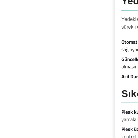
Yed
Yedekle
sürekli
Otomat
sağlayar
Güncell
olmasını
Acil Du
Sık
Plesk k
yamalar
Plesk ü
kontrol 