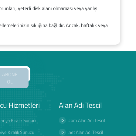
runları, yeterli disk alanı olmaması veya yanlış
llemelerinizin sıklığına bağlıdır. Ancak, haftalık veya
ABONE
OL
cu Hizmetleri
Alan Adı Tescil
anya Kiralık Sunucu
.com Alan Adı Tescil
kiye Kiralık Sunucu
.net Alan Adı Tescil