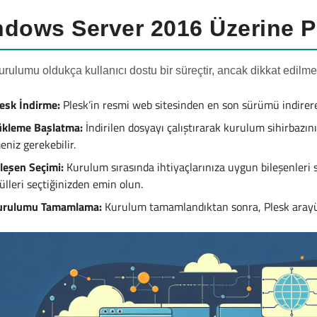
dows Server 2016 Üzerine P
urulumu oldukça kullanıcı dostu bir süreçtir, ancak dikkat edilme
lesk İndirme:
Plesk’in resmi web sitesinden en son sürümü indirere
ükleme Başlatma:
İndirilen dosyayı çalıştırarak kurulum sihirbazın
eniz gerekebilir.
ileşen Seçimi:
Kurulum sırasında ihtiyaçlarınıza uygun bileşenleri se
lleri seçtiğinizden emin olun.
urulumu Tamamlama:
Kurulum tamamlandıktan sonra, Plesk arayüzün