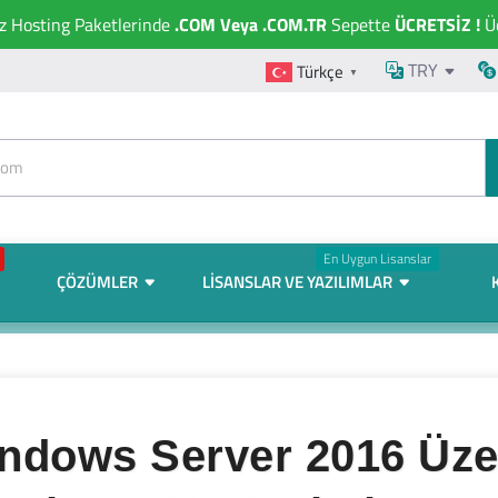
ız Hosting Paketlerinde
.COM Veya .COM.TR
Sepette
ÜCRETSİZ !
Üc
TRY
Türkçe
▼
En Uygun Lisanslar
ÇÖZÜMLER
LISANSLAR VE YAZILIMLAR
ndows Server 2016 Üze