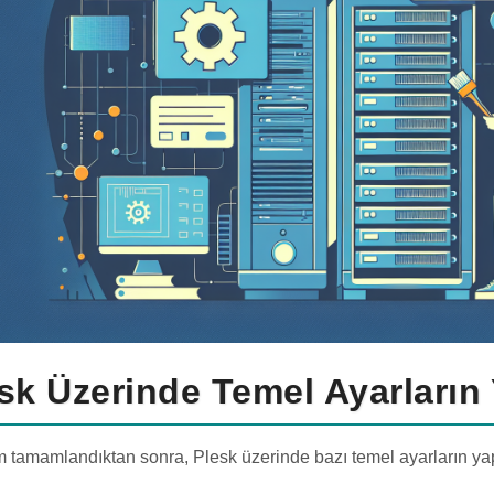
sk Üzerinde Temel Ayarların 
 tamamlandıktan sonra, Plesk üzerinde bazı temel ayarların yap