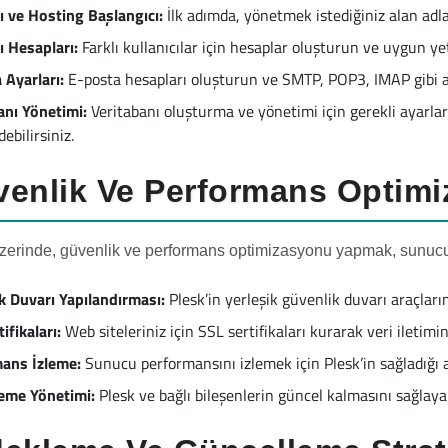
ı ve Hosting Başlangıcı:
İlk adımda, yönetmek istediğiniz alan adlar
ı Hesapları:
Farklı kullanıcılar için hesaplar oluşturun ve uygun yet
 Ayarları:
E-posta hesapları oluşturun ve SMTP, POP3, IMAP gibi ay
anı Yönetimi:
Veritabanı oluşturma ve yönetimi için gerekli ayarl
debilirsiniz.
enlik Ve Performans Optim
zerinde, güvenlik ve performans optimizasyonu yapmak, sunucun
k Duvarı Yapılandırması:
Plesk’in yerleşik güvenlik duvarı araçların
ifikaları:
Web siteleriniz için SSL sertifikaları kurarak veri iletimini
ans İzleme:
Sunucu performansını izlemek için Plesk’in sağladığı a
eme Yönetimi:
Plesk ve bağlı bileşenlerin güncel kalmasını sağlaya