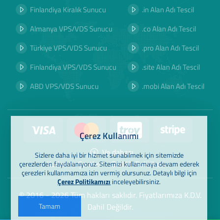
Finlandiya Kiralık Sunucu
.in Alan Adı Tescil
Almanya VPS/VDS Sunucu
.co Alan Adı Tescil
Türkiye VPS/VDS Sunucu
.pro Alan Adı Tescil
Finlandiya VPS/VDS Sunucu
.site Alan Adı Tescil
ABD VPS/VDS Sunucu
.mobi Alan Adı Tescil
Çerez Kullanımı
Ve dahası
Sizlere daha iyi bir hizmet sunabilmek için sitemizde
Kullanım Şartları
Gizlilik Politikası
çerezlerden faydalanıyoruz. Sitemizi kullanmaya devam ederek
çerezleri kullanmamıza izin vermiş olursunuz. Detaylı bilgi için
Çerez Politikamızı
inceleyebilirsiniz.
© 2016 - 2026 Tüm hakları saklıdır. Fiyatlarımıza K.D.V.
Dahil Değildir.
Tamam